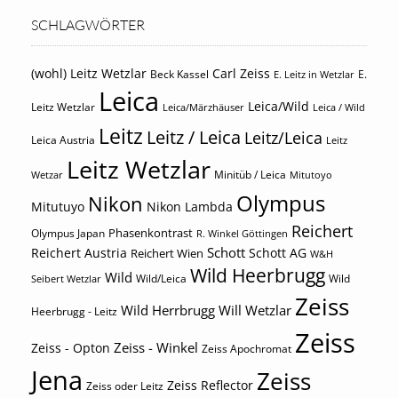
SCHLAGWÖRTER
(wohl) Leitz Wetzlar
Carl Zeiss
Beck Kassel
E.
E. Leitz in Wetzlar
Leica
Leica/Wild
Leitz Wetzlar
Leica/Märzhäuser
Leica / Wild
Leitz
Leitz / Leica
Leitz/Leica
Leica Austria
Leitz
Leitz Wetzlar
Minitüb / Leica
Wetzar
Mitutoyo
Olympus
Nikon
Mitutuyo
Nikon Lambda
Reichert
Phasenkontrast
Olympus Japan
R. Winkel Göttingen
Schott
Reichert Austria
Reichert Wien
Schott AG
W&H
Wild Heerbrugg
Wild
Wild/Leica
Wild
Seibert Wetzlar
Zeiss
Wild Herrbrugg
Will Wetzlar
Heerbrugg - Leitz
Zeiss
Zeiss - Winkel
Zeiss - Opton
Zeiss Apochromat
Jena
Zeiss
Zeiss Reflector
Zeiss oder Leitz