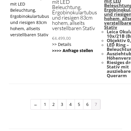
mit LED
mit LED
Beleuchtung
Beleuchtung,
Ergobinokul
Ergobinokulartubus
und riesige
und riesigen 83cm
hohem, alls
hohem, allseits
verstellbar
Stativ
verstellbaren Stativ
Leica Okul
10x/21B (Br
€
4.499,00
Objektiv 0
>> Details
LED Ring –
Beleuchtu
>>>> Anfrage stellen
Ausziehtub
Höhenvers
Riesiges d
Stativ mit
ausziebar
Querarm
←
1
2
3
4
5
6
7