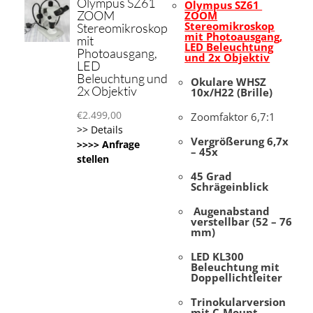
Olympus SZ61
Olympus SZ61
ZOOM
ZOOM
Stereomikroskop
Stereomikroskop
mit Photoausgang,
mit
LED Beleuchtung
Photoausgang,
und 2x Objektiv
LED
Beleuchtung und
Okulare WHSZ
2x Objektiv
10x/H22 (Brille)
€
2.499,00
Zoomfaktor 6,7:1
>> Details
Vergrößerung 6,7x
>>>> Anfrage
– 45x
stellen
45 Grad
Schrä
geinblick
Augenabstand
verstellbar (52 – 76
mm)
LED KL300
Beleuchtung mit
Doppellichtleiter
Trinokularversion
mit C-Mount