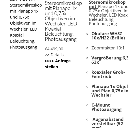
Stereomikroskop
Stereomikroskop
mit
Planapo 1x un
mit Planapo 1x
0,75x Objektiven i
und 0,75x
Wechsler, LED Koax
Objektiven im
Beleuchtung,
Wechsler, LED
Photoausgang
Koaxial
Beleuchtung,
Okulare WHSZ
10x/H22 (Brille)
Photoausgang
Zoomfaktor 10:1
€
4.499,00
>> Details
Vergrößerung 6,
>>>> Anfrage
63x
stellen
koaxialer Grob-
Feintrieb
Planapo 1x Obje
und Plan 0,75x i
Wechsler
C-Mount
Photoausgang
Augenabstand
verstellbar (52 –
mm)