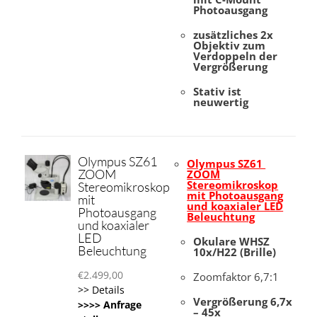
Photoausgang
zusätzliches 2x
Objektiv zum
Verdoppeln der
Vergrößerung
Stativ ist
neuwertig
Olympus SZ61
Olympus SZ61
ZOOM
ZOOM
Stereomikroskop
Stereomikroskop
mit Photoausgang
mit
und koaxialer LED
Photoausgang
Beleuchtung
und koaxialer
LED
Okulare WHSZ
Beleuchtung
10x/H22 (Brille)
€
2.499,00
Zoomfaktor 6,7:1
>> Details
Vergrößerung 6,7x
>>>> Anfrage
– 45x