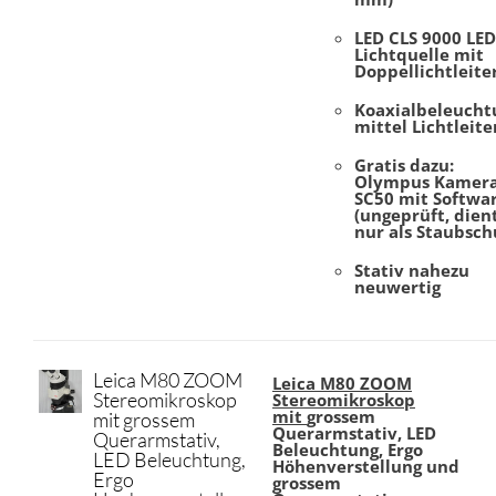
LED CLS 9000 LE
Lichtquelle mit
Doppellichtleite
Koaxialbeleucht
mittel Lichtleite
Gratis dazu:
Olympus Kamer
SC50 mit Softwa
(ungeprüft, dien
nur als Staubsch
Stativ nahezu
neuwertig
Leica M80 ZOOM
Leica M80 ZOOM
Stereomikroskop
Stereomi
kroskop
mit
grossem
mit grossem
Querarmstativ, LED
Querarmstativ,
Beleuchtung, Ergo
LED Beleuchtung,
Höhenverstellung und
Ergo
grossem