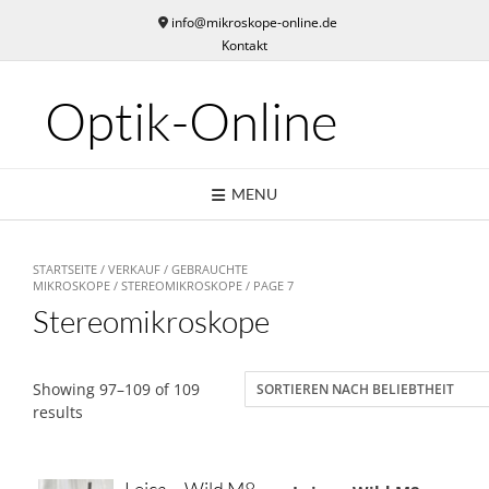
Skip
info@mikroskope-online.de
to
Kontakt
content
Optik-Online
MENU
STARTSEITE
/
VERKAUF
/
GEBRAUCHTE
MIKROSKOPE
/
STEREOMIKROSKOPE
/ PAGE 7
Stereomikroskope
Showing 97–109 of 109
results