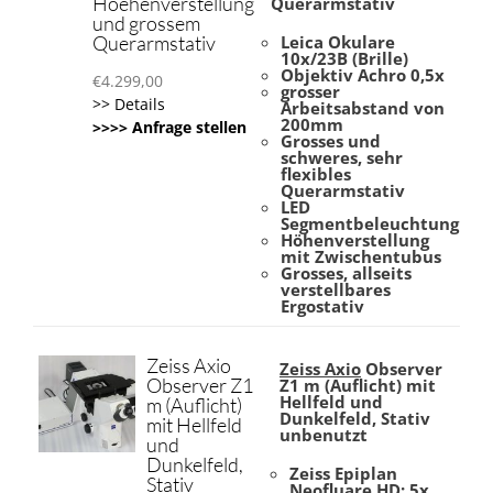
Hoehenverstellung
Querarmstativ
und grossem
Querarmstativ
Leica Okulare
10x/23B (Brille)
Objektiv Achro 0,5x
€
4.299,00
grosser
>> Details
Arbeitsabstand von
200mm
>>>> Anfrage stellen
Grosses und
schweres, sehr
flexibles
Querarmstativ
LED
Segmentbeleuchtung
Höhenverstellung
mit Zwischentubus
Grosses, allseits
verstellbares
Ergostativ
Zeiss Axio
Zeiss Axio
Observer
Observer Z1
Z1 m (Auflicht) mit
Hellfeld und
m (Auflicht)
Dunkelfeld, Stativ
mit Hellfeld
unbenutzt
und
Dunkelfeld,
Zeiss Epiplan
Stativ
Neofluare HD: 5x