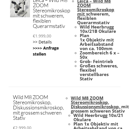
Leica – Wild M8
Leica – Wild M8
ZOOM
ZOOM
Stereomikroskop
Stereomikroskop
mit
schwerem,
mit schwerem,
flexiblen
flexiblen
Querarmstativ
Querarmstativ
Wild Heerbrugg
10x/
21B Okulare
Plan
€
1.999,00
1x
Objektiv
mit
>> Details
Arbeitsabstand
>>>> Anfrage
von ca. 100mm
Zoombereich 6 x –
stellen
50x
Grob- Feintrieb
Großes schweres,
flexibel
verstellbares
Stativ
Wild M8 ZOOM
Wild M8 ZOOM
Stereomikroskop,
Stereomikroskop,
Diskussionsmikroskop,
mit
Diskussionsmikroskop,
grossem schweren Stativ
mit grossem schweren
Wild Heerbrugg 10x/
21
Stativ
Okulare
Plan 1x
Objektiv
mit
€
2.999,00
Arbeitsabstand von ca.