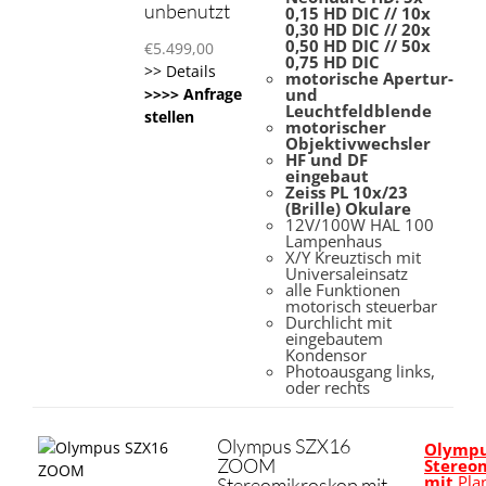
unbenutzt
0,15 HD DIC // 10x
0,30 HD DIC // 20x
0,50 HD DIC // 50x
€
5.499,00
0,75 HD DIC
>> Details
motorische Apertur-
>>>> Anfrage
und
Leuchtfeldblende
stellen
motorischer
Objektivwechsler
HF und DF
eingebaut
Zeiss PL 10x/23
(Brille) Okulare
12V/100W HAL 100
Lampenhaus
X/Y Kreuztisch mit
Universaleinsatz
alle Funktionen
motorisch steuerbar
Durchlicht mit
eingebautem
Kondensor
Photoausgang links,
oder rechts
Olympus SZX16
Olympu
ZOOM
Stereo
mit
Pla
Stereomikroskop mit