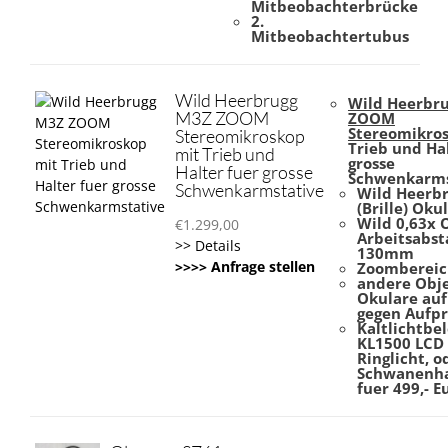
Mitbeobachterbrücke
2.
Mitbeobachtertubus
Wild Heerbrugg
Wild Heerbr
M3Z ZOOM
ZOOM
Stereomikro
Stereomikroskop
Trieb und Ha
mit Trieb und
grosse
Halter fuer grosse
Schwenkarms
Schwenkarmstative
Wild Heerbr
(Brille) Oku
Wild 0,63x 
€
1.299,00
Arbeitsabst
>> Details
130mm
>>>> Anfrage stellen
Zoombereich
andere Obj
Okulare auf
gegen Aufpr
Kaltlichtbe
KL1500 LCD
Ringlicht, o
Schwanenhal
fuer 499,- E