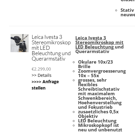
Stati
neuwe
Leica Ivesta 3
Leica Ivesta 3
Stereomikroskop
Stereomikroskop mit
LED Beleuchtung
und
mit LED
Querarmstativ
Beleuchtung und
Querarmstativ
Okulare 10x/23
Brille
€
2.299,00
Zoomvergroesserung
>> Details
10x – 55x
grosses, sehr
>>>> Anfrage
flexibles
stellen
Schreibtischstativ
mit maximalem
Schwenkbereich,
Hoehenverstellung
und Fokustrieb
zusaetzliches 0,5x
Objektiv
LED Beleuchtung
Mikroskopkopf ist
neu und unbenutzt