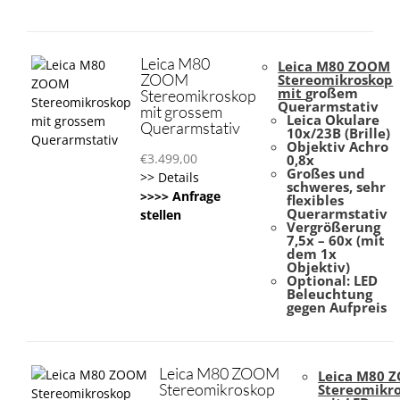
Leica M80
Leica M80 ZOOM
ZOOM
Stereomi
kroskop
mit
großem
Stereomikroskop
Querarmstativ
mit grossem
Leica Okulare
Querarmstativ
10x/23B (Brille)
Objektiv Achro
€
3.499,00
0,8x
Großes und
>> Details
schweres, sehr
>>>> Anfrage
flexibles
Querarmstativ
stellen
Vergrößerung
7,5x – 60x (mit
dem 1x
Objektiv)
Optional: LED
Beleuchtung
gegen Aufpreis
Leica M80 ZOOM
Leica M80 
Stereomikroskop
Stereomi
kr