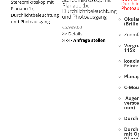
Durchli
Planapo 1x,
Photoa
Durchlichtbeleuchtung
und Photoausgang
Okula
(Brille
€
5.999,00
>> Details
Zoomfa
>>>> Anfrage stellen
Vergro
115x
koaxia
Feintr
Plana
C-Mou
Auge
verste
mm)
Durch
Durch
mit O
Glasei