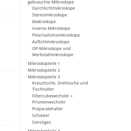
gebrauchte Mikroskope
Durchlichtmikroskope
Stereomikroskope
Makroskope
inverse Mikroskope
Polarisationsmikroskope
Auflichtmikroskope
OP-Mikroskope und
Werkstattmikroskope
Mikroskopteile 1
Mikroskopteile 2
Mikroskopteile 3
Kreuztische, Drehtische und
Tischhalter
Filtercubewechsler +
Prismenwechsler
Präparatehalter
Schieber
Sonstiges
Mikroskopteile 4