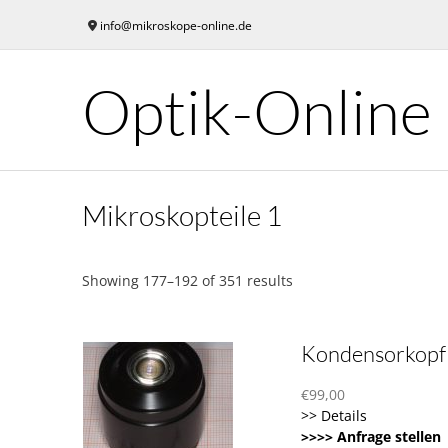
Skip
info@mikroskope-online.de
to
content
Optik-Online
Mikroskopteile 1
Showing 177–192 of 351 results
Kondensorkopf
€
99,00
>> Details
>>>> Anfrage stellen