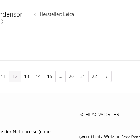
ndensor
Hersteller: Leica
ED
11
12
13
14
15
…
20
21
22
→
SCHLAGWÖRTER
e der Nettopreise (ohne
(wohl) Leitz Wetzlar
Beck Kasse