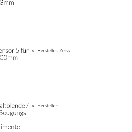
 63mm
ensor 5 für
Hersteller: Zeiss
 100mm
ltblende /
Hersteller:
r Beugungs-
rimente