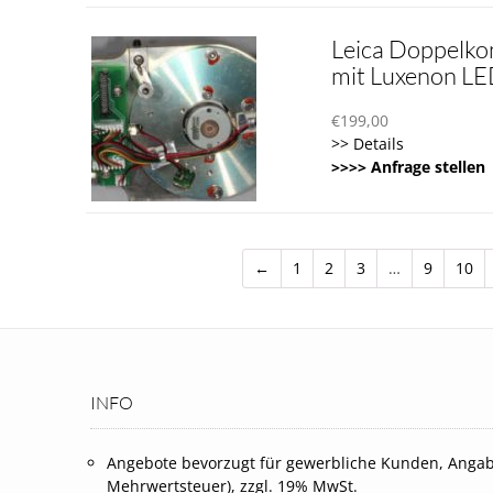
Leica Doppelko
mit Luxenon L
€
199,00
>> Details
>>>> Anfrage stellen
←
1
2
3
…
9
10
INFO
Angebote bevorzugt für gewerbliche Kunden, Angab
Mehrwertsteuer), zzgl. 19% MwSt.