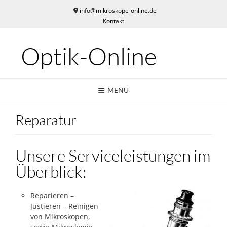
Skip
info@mikroskope-online.de
to
Kontakt
content
Optik-Online
MENU
Reparatur
Unsere Serviceleistungen im
Überblick:
Reparieren –
Justieren – Reinigen
von Mikroskopen,