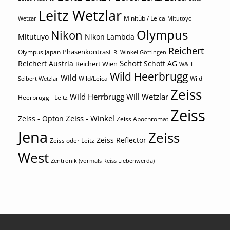
Leitz Wetzlar
Minitüb / Leica
Wetzar
Mitutoyo
Olympus
Nikon
Mitutuyo
Nikon Lambda
Reichert
Phasenkontrast
Olympus Japan
R. Winkel Göttingen
Schott
Reichert Austria
Reichert Wien
Schott AG
W&H
Wild Heerbrugg
Wild
Wild/Leica
Wild
Seibert Wetzlar
Zeiss
Wild Herrbrugg
Will Wetzlar
Heerbrugg - Leitz
Zeiss
Zeiss - Winkel
Zeiss - Opton
Zeiss Apochromat
Jena
Zeiss
Zeiss Reflector
Zeiss oder Leitz
West
Zentronik (vormals Reiss Liebenwerda)