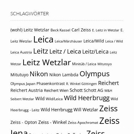
SCHLAGWÖRTER
(wohl) Leitz Wetzlar
Carl Zeiss
Beck Kassel
E.
E. Leitz in Wetzlar
Leica
Leica/Wild
Leitz Wetzlar
Leica/Märzhäuser
Leica / Wild
Leitz
Leitz / Leica
Leitz/Leica
Leica Austria
Leitz
Leitz Wetzlar
Minitüb / Leica
Wetzar
Mitutoyo
Olympus
Nikon
Mitutuyo
Nikon Lambda
Reichert
Phasenkontrast
Olympus Japan
R. Winkel Göttingen
Schott
Reichert Austria
Reichert Wien
Schott AG
W&H
Wild Heerbrugg
Wild
Wild/Leica
Wild
Seibert Wetzlar
Zeiss
Wild Herrbrugg
Will Wetzlar
Heerbrugg - Leitz
Zeiss
Zeiss - Winkel
Zeiss - Opton
Zeiss Apochromat
Jena
Zeiss