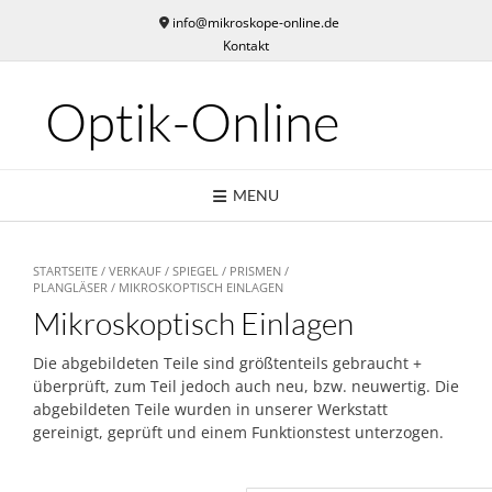
Skip
info@mikroskope-online.de
to
Kontakt
content
Optik-Online
MENU
STARTSEITE
/
VERKAUF
/
SPIEGEL / PRISMEN /
PLANGLÄSER
/ MIKROSKOPTISCH EINLAGEN
Mikroskoptisch Einlagen
Die abgebildeten Teile sind größtenteils gebraucht +
überprüft, zum Teil jedoch auch neu, bzw. neuwertig. Die
abgebildeten Teile wurden in unserer Werkstatt
gereinigt, geprüft und einem Funktionstest unterzogen.