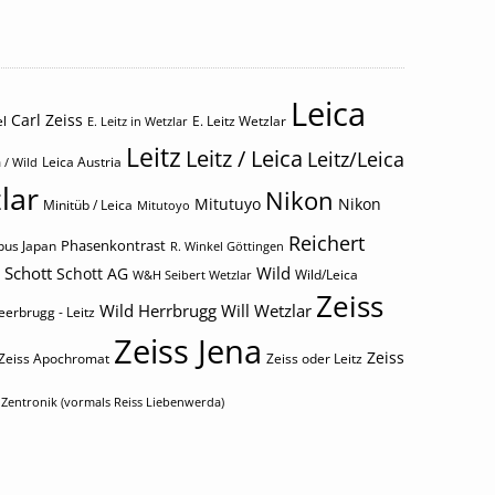
Leica
Carl Zeiss
l
E. Leitz Wetzlar
E. Leitz in Wetzlar
Leitz
Leitz / Leica
Leitz/Leica
Leica Austria
 / Wild
lar
Nikon
Mitutuyo
Nikon
Minitüb / Leica
Mitutoyo
Reichert
Phasenkontrast
us Japan
R. Winkel Göttingen
Schott
Wild
Schott AG
Wild/Leica
W&H Seibert Wetzlar
Zeiss
Wild Herrbrugg
Will Wetzlar
eerbrugg - Leitz
Zeiss Jena
Zeiss
Zeiss Apochromat
Zeiss oder Leitz
Zentronik (vormals Reiss Liebenwerda)