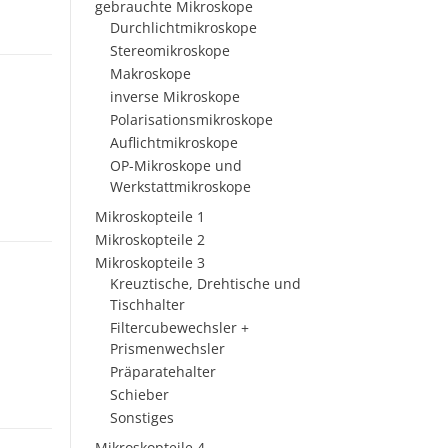
gebrauchte Mikroskope
Durchlichtmikroskope
Stereomikroskope
Makroskope
inverse Mikroskope
Polarisationsmikroskope
Auflichtmikroskope
OP-Mikroskope und
Werkstattmikroskope
Mikroskopteile 1
Mikroskopteile 2
Mikroskopteile 3
Kreuztische, Drehtische und
Tischhalter
Filtercubewechsler +
Prismenwechsler
Präparatehalter
Schieber
Sonstiges
Mikroskopteile 4