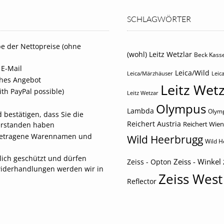
SCHLAGWÖRTER
e der Nettopreise (ohne
(wohl) Leitz Wetzlar
Beck Kasse
 E-Mail
Leica/Wild
Leica/Märzhäuser
Leica
iches Angebot
Leitz Wetz
th PayPal possible)
Leitz Wetzar
Olympus
Lambda
Olymp
 bestätigen, dass Sie die
Reichert Austria
Reichert Wien
erstanden haben
eingetragene Warennamen und
Wild Heerbrugg
Wild H
tlich geschützt und dürfen
Zeiss - Winkel
Zeiss - Opton
widerhandlungen werden wir in
Zeiss West
Reflector