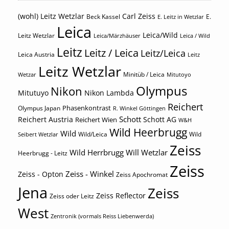
(wohl) Leitz Wetzlar
Carl Zeiss
Beck Kassel
E.
E. Leitz in Wetzlar
Leica
Leica/Wild
Leitz Wetzlar
Leica/Märzhäuser
Leica / Wild
Leitz
Leitz / Leica
Leitz/Leica
Leica Austria
Leitz
Leitz Wetzlar
Minitüb / Leica
Wetzar
Mitutoyo
Olympus
Nikon
Mitutuyo
Nikon Lambda
Reichert
Phasenkontrast
Olympus Japan
R. Winkel Göttingen
Schott
Reichert Austria
Reichert Wien
Schott AG
W&H
Wild Heerbrugg
Wild
Wild/Leica
Wild
Seibert Wetzlar
Zeiss
Wild Herrbrugg
Will Wetzlar
Heerbrugg - Leitz
Zeiss
Zeiss - Winkel
Zeiss - Opton
Zeiss Apochromat
Jena
Zeiss
Zeiss Reflector
Zeiss oder Leitz
West
Zentronik (vormals Reiss Liebenwerda)