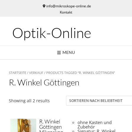
Skip
info@mikroskope-online.de
to
Kontakt
content
Optik-Online
MENU
STARTSEITE
/
VERKAUF
/ PRODUCTS TAGGED “R. WINKEL GÖTTINGEN”
R. Winkel Göttingen
Showing all 2 results
R. Winkel
ohne Kasten und
Göttingen
Zubehör
Signatur: R. Winkel