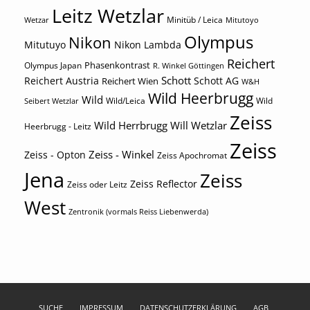
Leitz Wetzlar
Minitüb / Leica
Wetzar
Mitutoyo
Olympus
Nikon
Mitutuyo
Nikon Lambda
Reichert
Phasenkontrast
Olympus Japan
R. Winkel Göttingen
Schott
Reichert Austria
Reichert Wien
Schott AG
W&H
Wild Heerbrugg
Wild
Wild/Leica
Wild
Seibert Wetzlar
Zeiss
Wild Herrbrugg
Will Wetzlar
Heerbrugg - Leitz
Zeiss
Zeiss - Winkel
Zeiss - Opton
Zeiss Apochromat
Jena
Zeiss
Zeiss Reflector
Zeiss oder Leitz
West
Zentronik (vormals Reiss Liebenwerda)
SUCHE
IMPRESSUM
DATENSCHUTZERKLÄRUNG
AGB