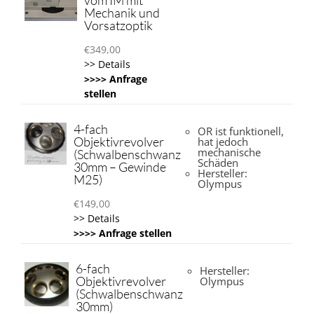
vom IM mit
Mechanik und
Vorsatzoptik
€
349,00
>> Details
>>>> Anfrage
stellen
4-fach
OR ist funktionell,
Objektivrevolver
hat jedoch
mechanische
(Schwalbenschwanz
Schäden
30mm – Gewinde
Hersteller:
M25)
Olympus
€
149,00
>> Details
>>>> Anfrage stellen
6-fach
Hersteller:
Objektivrevolver
Olympus
(Schwalbenschwanz
30mm)