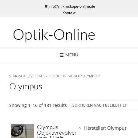
Skip
info@mikroskope-online.de
to
Kontakt
content
Optik-Online
MENU
STARTSEITE
/
VERKAUF
/ PRODUCTS TAGGED “OLYMPUS”
Olympus
Showing 1–16 of 181 results
Olympus
Hersteller: Olympus
Objektivrevolver