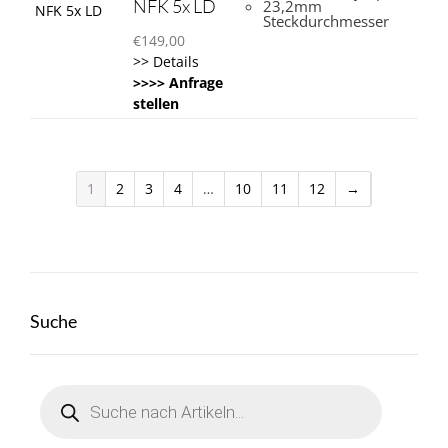
NFK 5x LD
23,2mm
Steckdurchmesser
€
149,00
>> Details
>>>> Anfrage
stellen
1
2
3
4
…
10
11
12
→
Suche
Products
search