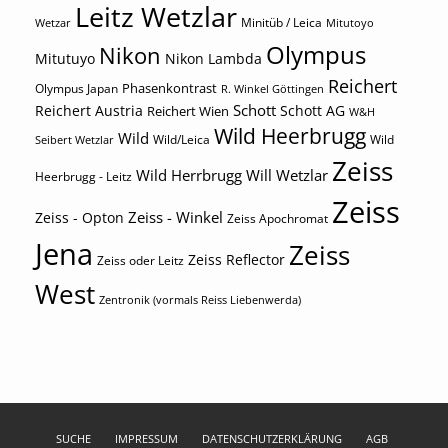
Leitz Wetzlar
Minitüb / Leica
Wetzar
Mitutoyo
Olympus
Nikon
Mitutuyo
Nikon Lambda
Reichert
Phasenkontrast
Olympus Japan
R. Winkel Göttingen
Schott
Reichert Austria
Reichert Wien
Schott AG
W&H
Wild Heerbrugg
Wild
Wild/Leica
Wild
Seibert Wetzlar
Zeiss
Wild Herrbrugg
Will Wetzlar
Heerbrugg - Leitz
Zeiss
Zeiss - Winkel
Zeiss - Opton
Zeiss Apochromat
Jena
Zeiss
Zeiss Reflector
Zeiss oder Leitz
West
Zentronik (vormals Reiss Liebenwerda)
SUCHE
IMPRESSUM
DATENSCHUTZERKLÄRUNG
AGB