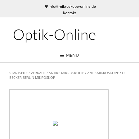
Skip
info@mikroskope-online.de
to
Kontakt
content
Optik-Online
MENU
STARTSEITE
/
VERKAUF
/
ANTIKE MIKROSKOPIE
/
ANTIKMIKROSKOPE
/ O.
BECKER BERLIN MIKROSKOP