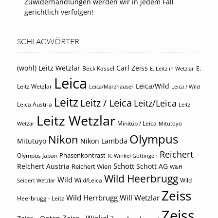
Zuwiderhandlungen werden wir in jedem Fall
gerichtlich verfolgen!
SCHLAGWÖRTER
(wohl) Leitz Wetzlar
Carl Zeiss
Beck Kassel
E.
E. Leitz in Wetzlar
Leica
Leica/Wild
Leitz Wetzlar
Leica/Märzhäuser
Leica / Wild
Leitz
Leitz / Leica
Leitz/Leica
Leica Austria
Leitz
Leitz Wetzlar
Minitüb / Leica
Wetzar
Mitutoyo
Olympus
Nikon
Mitutuyo
Nikon Lambda
Reichert
Phasenkontrast
Olympus Japan
R. Winkel Göttingen
Schott
Reichert Austria
Reichert Wien
Schott AG
W&H
Wild Heerbrugg
Wild
Wild/Leica
Wild
Seibert Wetzlar
Zeiss
Wild Herrbrugg
Will Wetzlar
Heerbrugg - Leitz
Zeiss