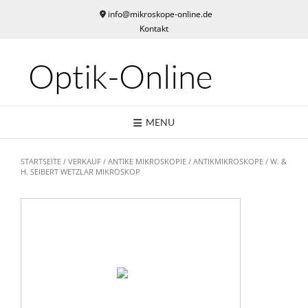
Skip
info@mikroskope-online.de
to
Kontakt
content
Optik-Online
MENU
STARTSEITE
/
VERKAUF
/
ANTIKE MIKROSKOPIE
/
ANTIKMIKROSKOPE
/ W. &
H. SEIBERT WETZLAR MIKROSKOP