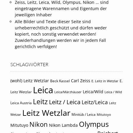
Zeiss, Leitz, Leica, Wild, Olympus, Nikon … sind
eingetragene Warennamen und Eigentum der
jeweiligen Inhaber
Alle Bilder und Texte dieser Seite sind
urheberrechtlich geschützt und dürfen weder
kopiert, noch sonstig verwendet werden!
Zuwiderhandlungen werden wir in jedem Fall
gerichtlich verfolgen!
SCHLAGWÖRTER
(wohl) Leitz Wetzlar
Carl Zeiss
Beck Kassel
E.
E. Leitz in Wetzlar
Leica
Leica/Wild
Leitz Wetzlar
Leica/Märzhäuser
Leica / Wild
Leitz
Leitz / Leica
Leitz/Leica
Leica Austria
Leitz
Leitz Wetzlar
Minitüb / Leica
Wetzar
Mitutoyo
Olympus
Nikon
Mitutuyo
Nikon Lambda