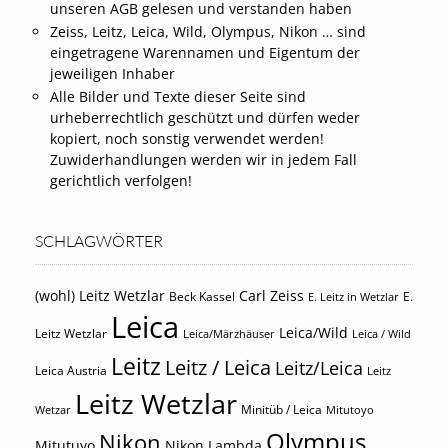
unseren AGB gelesen und verstanden haben
Zeiss, Leitz, Leica, Wild, Olympus, Nikon … sind
eingetragene Warennamen und Eigentum der
jeweiligen Inhaber
Alle Bilder und Texte dieser Seite sind
urheberrechtlich geschützt und dürfen weder
kopiert, noch sonstig verwendet werden!
Zuwiderhandlungen werden wir in jedem Fall
gerichtlich verfolgen!
SCHLAGWÖRTER
(wohl) Leitz Wetzlar
Carl Zeiss
Beck Kassel
E.
E. Leitz in Wetzlar
Leica
Leica/Wild
Leitz Wetzlar
Leica/Märzhäuser
Leica / Wild
Leitz
Leitz / Leica
Leitz/Leica
Leica Austria
Leitz
Leitz Wetzlar
Minitüb / Leica
Wetzar
Mitutoyo
Olympus
Nikon
Mitutuyo
Nikon Lambda