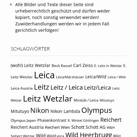
Alle Bilder und Texte dieser Seite sind
urheberrechtlich geschützt und dürfen weder
kopiert, noch sonstig verwendet werden!
Zuwiderhandlungen werden wir in jedem Fall
gerichtlich verfolgen!
SCHLAGWÖRTER
(wohl) Leitz Wetzlar
Carl Zeiss
Beck Kassel
E.
E. Leitz in Wetzlar
Leica
Leica/Wild
Leitz Wetzlar
Leica/Märzhäuser
Leica / Wild
Leitz
Leitz / Leica
Leitz/Leica
Leica Austria
Leitz
Leitz Wetzlar
Minitüb / Leica
Wetzar
Mitutoyo
Olympus
Nikon
Mitutuyo
Nikon Lambda
Reichert
Phasenkontrast
Olympus Japan
R. Winkel Göttingen
Schott
Reichert Austria
Reichert Wien
Schott AG
W&H
Wild Heerbrugg
Wild
Wild/Leica
Wild
Seibert Wetzlar