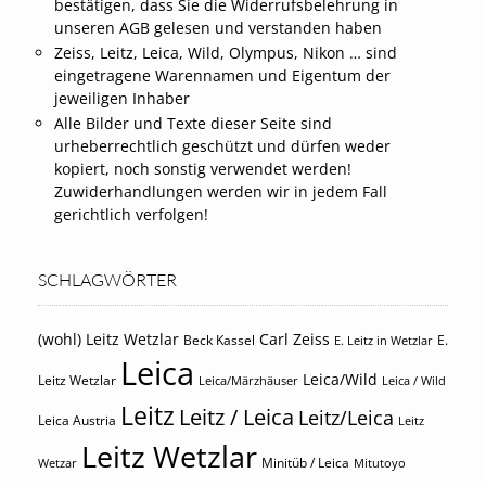
bestätigen, dass Sie die Widerrufsbelehrung in
unseren AGB gelesen und verstanden haben
Zeiss, Leitz, Leica, Wild, Olympus, Nikon … sind
eingetragene Warennamen und Eigentum der
jeweiligen Inhaber
Alle Bilder und Texte dieser Seite sind
urheberrechtlich geschützt und dürfen weder
kopiert, noch sonstig verwendet werden!
Zuwiderhandlungen werden wir in jedem Fall
gerichtlich verfolgen!
SCHLAGWÖRTER
(wohl) Leitz Wetzlar
Carl Zeiss
Beck Kassel
E.
E. Leitz in Wetzlar
Leica
Leica/Wild
Leitz Wetzlar
Leica/Märzhäuser
Leica / Wild
Leitz
Leitz / Leica
Leitz/Leica
Leica Austria
Leitz
Leitz Wetzlar
Minitüb / Leica
Wetzar
Mitutoyo