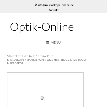
Skip
info@mikroskope-online.de
to
Kontakt
content
Optik-Online
MENU
STARTSEITE
/
VERKAUF
/
GEBRAUCHTE
MIKROSKOPE
/
MAKROSKOPE
/ WILD HEERBRUGG M420 ZOOM
MAKROSKOP