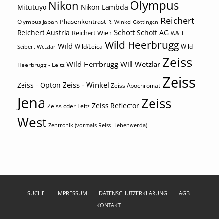
Olympus
Nikon
Mitutuyo
Nikon Lambda
Reichert
Phasenkontrast
Olympus Japan
R. Winkel Göttingen
Schott
Reichert Austria
Reichert Wien
Schott AG
W&H
Wild Heerbrugg
Wild
Wild/Leica
Wild
Seibert Wetzlar
Zeiss
Wild Herrbrugg
Will Wetzlar
Heerbrugg - Leitz
Zeiss
Zeiss - Winkel
Zeiss - Opton
Zeiss Apochromat
Jena
Zeiss
Zeiss Reflector
Zeiss oder Leitz
West
Zentronik (vormals Reiss Liebenwerda)
SUCHE
IMPRESSUM
DATENSCHUTZERKLÄRUNG
AGB
KONTAKT