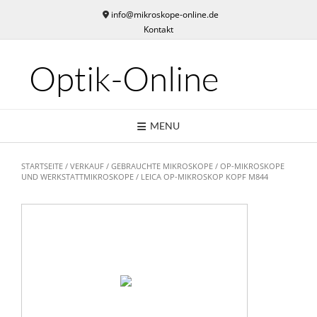
Skip
info@mikroskope-online.de
to
Kontakt
content
Optik-Online
MENU
STARTSEITE
/
VERKAUF
/
GEBRAUCHTE MIKROSKOPE
/
OP-MIKROSKOPE
UND WERKSTATTMIKROSKOPE
/ LEICA OP-MIKROSKOP KOPF M844