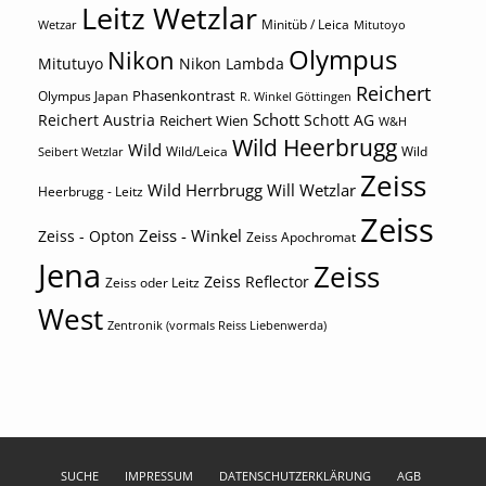
Leitz Wetzlar
Minitüb / Leica
Wetzar
Mitutoyo
Olympus
Nikon
Mitutuyo
Nikon Lambda
Reichert
Phasenkontrast
Olympus Japan
R. Winkel Göttingen
Schott
Reichert Austria
Reichert Wien
Schott AG
W&H
Wild Heerbrugg
Wild
Wild/Leica
Wild
Seibert Wetzlar
Zeiss
Wild Herrbrugg
Will Wetzlar
Heerbrugg - Leitz
Zeiss
Zeiss - Winkel
Zeiss - Opton
Zeiss Apochromat
Jena
Zeiss
Zeiss Reflector
Zeiss oder Leitz
West
Zentronik (vormals Reiss Liebenwerda)
SUCHE
IMPRESSUM
DATENSCHUTZERKLÄRUNG
AGB