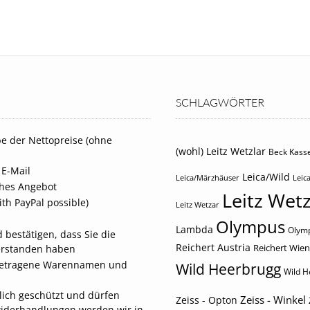
SCHLAGWÖRTER
e der Nettopreise (ohne
(wohl) Leitz Wetzlar
Beck Kasse
 E-Mail
Leica/Wild
Leica/Märzhäuser
Leica
iches Angebot
Leitz Wetz
th PayPal possible)
Leitz Wetzar
Olympus
Lambda
Olymp
 bestätigen, dass Sie die
Reichert Austria
Reichert Wien
erstanden haben
eingetragene Warennamen und
Wild Heerbrugg
Wild H
tlich geschützt und dürfen
Zeiss - Winkel
Zeiss - Opton
widerhandlungen werden wir in