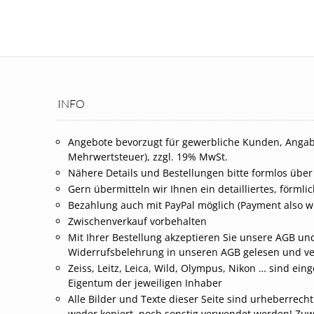
INFO
Angebote bevorzugt für gewerbliche Kunden, Angab
Mehrwertsteuer), zzgl. 19% MwSt.
Nähere Details und Bestellungen bitte formlos über
Gern übermitteln wir Ihnen ein detailliertes, förml
Bezahlung auch mit PayPal möglich (Payment also wi
Zwischenverkauf vorbehalten
Mit Ihrer Bestellung akzeptieren Sie unsere AGB und
Widerrufsbelehrung in unseren AGB gelesen und v
Zeiss, Leitz, Leica, Wild, Olympus, Nikon … sind 
Eigentum der jeweiligen Inhaber
Alle Bilder und Texte dieser Seite sind urheberrech
weder kopiert, noch sonstig verwendet werden! Zu