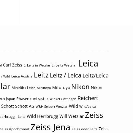
Leica
Carl Zeiss
l
E. Leitz Wetzlar
E. Leitz in Wetzlar
Leitz
Leitz / Leica
Leitz/Leica
Leica Austria
 / Wild
lar
Nikon
Mitutuyo
Nikon
Minitüb / Leica
Mitutoyo
Reichert
Phasenkontrast
us Japan
R. Winkel Göttingen
Schott
Wild
Schott AG
Wild/Leica
W&H Seibert Wetzlar
Zeiss
Wild Herrbrugg
Will Wetzlar
eerbrugg - Leitz
Zeiss Jena
Zeiss
Zeiss Apochromat
Zeiss oder Leitz