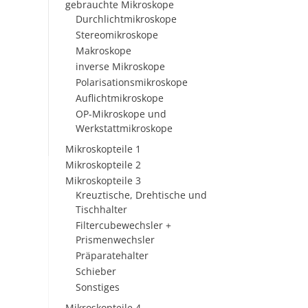
gebrauchte Mikroskope
Durchlichtmikroskope
Stereomikroskope
Makroskope
inverse Mikroskope
Polarisationsmikroskope
Auflichtmikroskope
OP-Mikroskope und
Werkstattmikroskope
Mikroskopteile 1
Mikroskopteile 2
Mikroskopteile 3
Kreuztische, Drehtische und
Tischhalter
Filtercubewechsler +
Prismenwechsler
Präparatehalter
Schieber
Sonstiges
Mikroskopteile 4