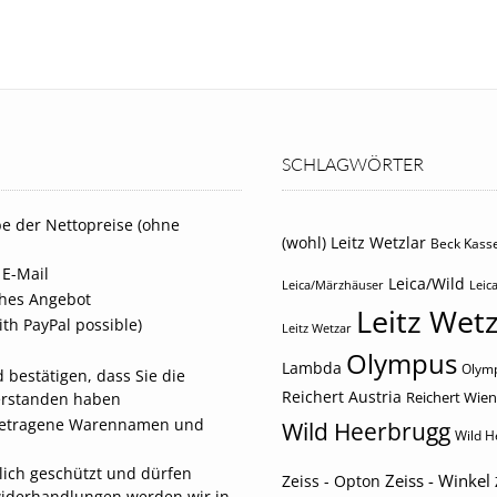
SCHLAGWÖRTER
e der Nettopreise (ohne
(wohl) Leitz Wetzlar
Beck Kasse
 E-Mail
Leica/Wild
Leica/Märzhäuser
Leica
iches Angebot
Leitz Wetz
th PayPal possible)
Leitz Wetzar
Olympus
Lambda
Olymp
 bestätigen, dass Sie die
Reichert Austria
Reichert Wien
erstanden haben
eingetragene Warennamen und
Wild Heerbrugg
Wild H
tlich geschützt und dürfen
Zeiss - Winkel
Zeiss - Opton
widerhandlungen werden wir in