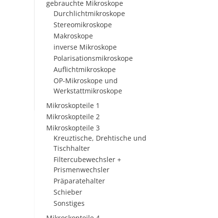
gebrauchte Mikroskope
Durchlichtmikroskope
Stereomikroskope
Makroskope
inverse Mikroskope
Polarisationsmikroskope
Auflichtmikroskope
OP-Mikroskope und
Werkstattmikroskope
Mikroskopteile 1
Mikroskopteile 2
Mikroskopteile 3
Kreuztische, Drehtische und
Tischhalter
Filtercubewechsler +
Prismenwechsler
Präparatehalter
Schieber
Sonstiges
Mikroskopteile 4