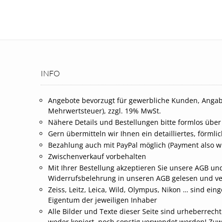
INFO
Angebote bevorzugt für gewerbliche Kunden, Angab
Mehrwertsteuer), zzgl. 19% MwSt.
Nähere Details und Bestellungen bitte formlos über
Gern übermitteln wir Ihnen ein detailliertes, förml
Bezahlung auch mit PayPal möglich (Payment also wi
Zwischenverkauf vorbehalten
Mit Ihrer Bestellung akzeptieren Sie unsere AGB und
Widerrufsbelehrung in unseren AGB gelesen und v
Zeiss, Leitz, Leica, Wild, Olympus, Nikon … sind 
Eigentum der jeweiligen Inhaber
Alle Bilder und Texte dieser Seite sind urheberrech
weder kopiert, noch sonstig verwendet werden! Zu