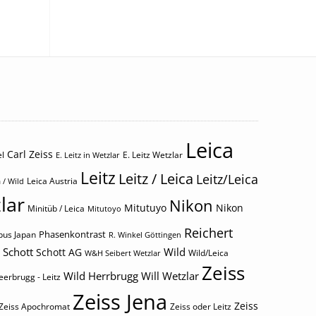
Leica
Carl Zeiss
l
E. Leitz Wetzlar
E. Leitz in Wetzlar
Leitz
Leitz / Leica
Leitz/Leica
Leica Austria
 / Wild
lar
Nikon
Mitutuyo
Nikon
Minitüb / Leica
Mitutoyo
Reichert
Phasenkontrast
us Japan
R. Winkel Göttingen
Schott
Wild
Schott AG
Wild/Leica
W&H Seibert Wetzlar
Zeiss
Wild Herrbrugg
Will Wetzlar
eerbrugg - Leitz
Zeiss Jena
Zeiss
Zeiss Apochromat
Zeiss oder Leitz