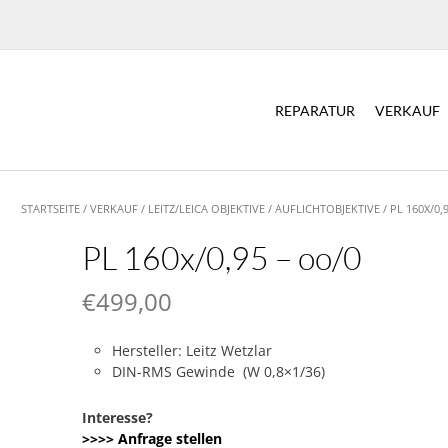
REPARATUR
VERKAUF
STARTSEITE
/
VERKAUF
/
LEITZ/LEICA OBJEKTIVE
/
AUFLICHTOBJEKTIVE
/ PL 160X/0,
PL 160x/0,95 – oo/0
€
499,00
Hersteller: Leitz Wetzlar
DIN-RMS Gewinde (W 0,8×1/36)
Interesse?
>>>> Anfrage stellen