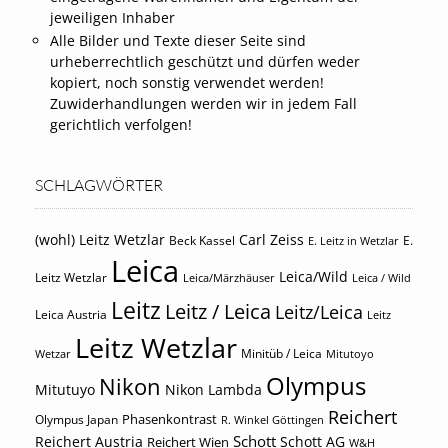
jeweiligen Inhaber
Alle Bilder und Texte dieser Seite sind
urheberrechtlich geschützt und dürfen weder
kopiert, noch sonstig verwendet werden!
Zuwiderhandlungen werden wir in jedem Fall
gerichtlich verfolgen!
SCHLAGWÖRTER
(wohl) Leitz Wetzlar
Carl Zeiss
Beck Kassel
E.
E. Leitz in Wetzlar
Leica
Leica/Wild
Leitz Wetzlar
Leica/Märzhäuser
Leica / Wild
Leitz
Leitz / Leica
Leitz/Leica
Leica Austria
Leitz
Leitz Wetzlar
Minitüb / Leica
Wetzar
Mitutoyo
Olympus
Nikon
Mitutuyo
Nikon Lambda
Reichert
Phasenkontrast
Olympus Japan
R. Winkel Göttingen
Schott
Reichert Austria
Reichert Wien
Schott AG
W&H