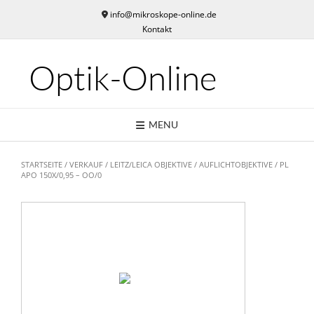
Skip
info@mikroskope-online.de
to
Kontakt
content
Optik-Online
MENU
STARTSEITE
/
VERKAUF
/
LEITZ/LEICA OBJEKTIVE
/
AUFLICHTOBJEKTIVE
/ PL
APO 150X/0,95 – OO/0