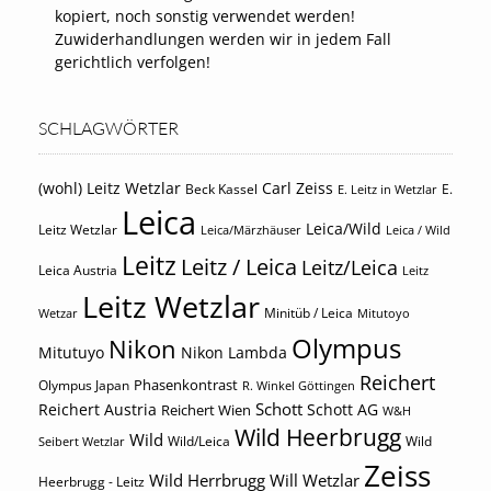
kopiert, noch sonstig verwendet werden!
Zuwiderhandlungen werden wir in jedem Fall
gerichtlich verfolgen!
SCHLAGWÖRTER
(wohl) Leitz Wetzlar
Carl Zeiss
Beck Kassel
E.
E. Leitz in Wetzlar
Leica
Leica/Wild
Leitz Wetzlar
Leica/Märzhäuser
Leica / Wild
Leitz
Leitz / Leica
Leitz/Leica
Leica Austria
Leitz
Leitz Wetzlar
Minitüb / Leica
Wetzar
Mitutoyo
Olympus
Nikon
Mitutuyo
Nikon Lambda
Reichert
Phasenkontrast
Olympus Japan
R. Winkel Göttingen
Schott
Reichert Austria
Reichert Wien
Schott AG
W&H
Wild Heerbrugg
Wild
Wild/Leica
Wild
Seibert Wetzlar
Zeiss
Wild Herrbrugg
Will Wetzlar
Heerbrugg - Leitz