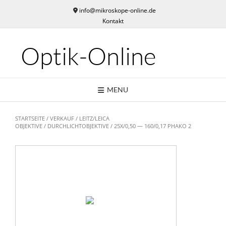
Skip
info@mikroskope-online.de
to
Kontakt
content
Optik-Online
MENU
STARTSEITE
/
VERKAUF
/
LEITZ/LEICA
OBJEKTIVE
/
DURCHLICHTOBJEKTIVE
/ 25X/0,50 — 160/0,17 PHAKO 2