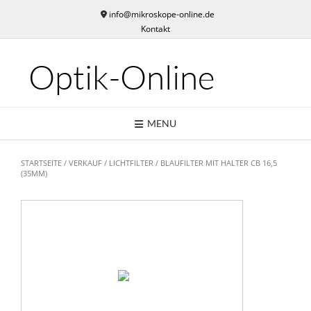
Skip
info@mikroskope-online.de
to
Kontakt
content
Optik-Online
MENU
STARTSEITE
/
VERKAUF
/
LICHTFILTER
/ BLAUFILTER MIT HALTER CB 16,5
(35MM)