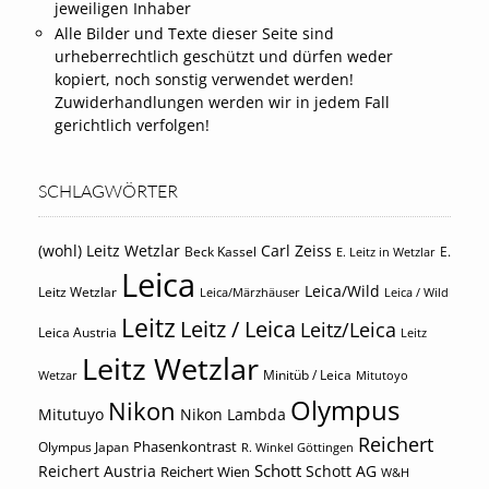
jeweiligen Inhaber
Alle Bilder und Texte dieser Seite sind
urheberrechtlich geschützt und dürfen weder
kopiert, noch sonstig verwendet werden!
Zuwiderhandlungen werden wir in jedem Fall
gerichtlich verfolgen!
SCHLAGWÖRTER
(wohl) Leitz Wetzlar
Carl Zeiss
Beck Kassel
E.
E. Leitz in Wetzlar
Leica
Leica/Wild
Leitz Wetzlar
Leica/Märzhäuser
Leica / Wild
Leitz
Leitz / Leica
Leitz/Leica
Leica Austria
Leitz
Leitz Wetzlar
Minitüb / Leica
Wetzar
Mitutoyo
Olympus
Nikon
Mitutuyo
Nikon Lambda
Reichert
Phasenkontrast
Olympus Japan
R. Winkel Göttingen
Schott
Reichert Austria
Reichert Wien
Schott AG
W&H