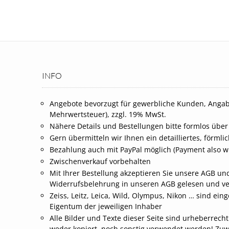
INFO
Angebote bevorzugt für gewerbliche Kunden, Angab
Mehrwertsteuer), zzgl. 19% MwSt.
Nähere Details und Bestellungen bitte formlos über
Gern übermitteln wir Ihnen ein detailliertes, förml
Bezahlung auch mit PayPal möglich (Payment also wi
Zwischenverkauf vorbehalten
Mit Ihrer Bestellung akzeptieren Sie unsere AGB und
Widerrufsbelehrung in unseren AGB gelesen und v
Zeiss, Leitz, Leica, Wild, Olympus, Nikon … sind 
Eigentum der jeweiligen Inhaber
Alle Bilder und Texte dieser Seite sind urheberrech
weder kopiert, noch sonstig verwendet werden! Zu