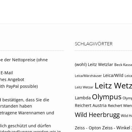
SCHLAGWÖRTER
e der Nettopreise (ohne
(wohl) Leitz Wetzlar
Beck Kasse
 E-Mail
Leica/Wild
Leica/Märzhäuser
Leica
iches Angebot
Leitz Wetz
th PayPal possible)
Leitz Wetzar
Olympus
Lambda
Olymp
 bestätigen, dass Sie die
Reichert Austria
Reichert Wien
erstanden haben
eingetragene Warennamen und
Wild Heerbrugg
Wild H
tlich geschützt und dürfen
Zeiss - Winkel
Zeiss - Opton
widerhandlungen werden wir in