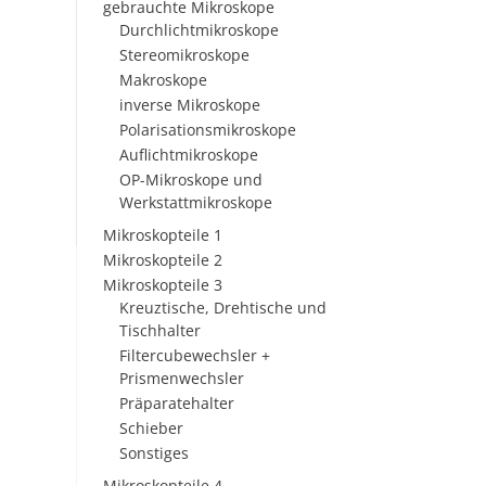
gebrauchte Mikroskope
Durchlichtmikroskope
Stereomikroskope
Makroskope
inverse Mikroskope
Polarisationsmikroskope
Auflichtmikroskope
OP-Mikroskope und
Werkstattmikroskope
Mikroskopteile 1
Mikroskopteile 2
Mikroskopteile 3
Kreuztische, Drehtische und
Tischhalter
Filtercubewechsler +
Prismenwechsler
Präparatehalter
Schieber
Sonstiges
Mikroskopteile 4