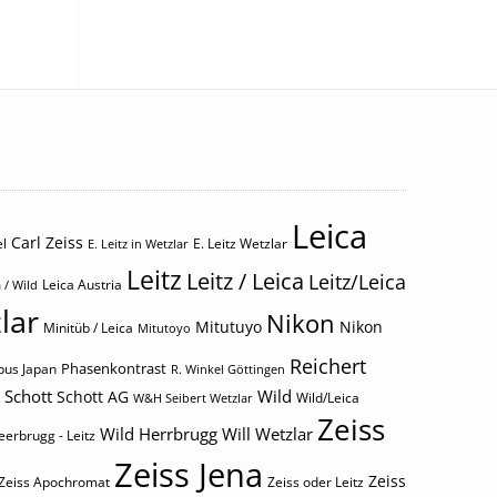
Leica
Carl Zeiss
l
E. Leitz Wetzlar
E. Leitz in Wetzlar
Leitz
Leitz / Leica
Leitz/Leica
Leica Austria
 / Wild
lar
Nikon
Mitutuyo
Nikon
Minitüb / Leica
Mitutoyo
Reichert
Phasenkontrast
us Japan
R. Winkel Göttingen
Schott
Wild
Schott AG
Wild/Leica
W&H Seibert Wetzlar
Zeiss
Wild Herrbrugg
Will Wetzlar
eerbrugg - Leitz
Zeiss Jena
Zeiss
Zeiss Apochromat
Zeiss oder Leitz