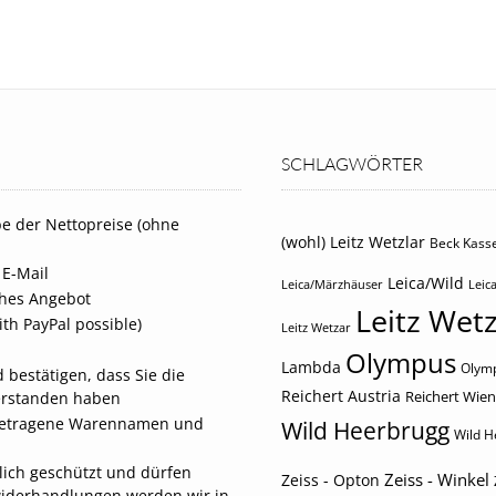
SCHLAGWÖRTER
e der Nettopreise (ohne
(wohl) Leitz Wetzlar
Beck Kasse
 E-Mail
Leica/Wild
Leica/Märzhäuser
Leica
iches Angebot
Leitz Wetz
th PayPal possible)
Leitz Wetzar
Olympus
Lambda
Olymp
 bestätigen, dass Sie die
Reichert Austria
Reichert Wien
erstanden haben
eingetragene Warennamen und
Wild Heerbrugg
Wild H
tlich geschützt und dürfen
Zeiss - Winkel
Zeiss - Opton
widerhandlungen werden wir in