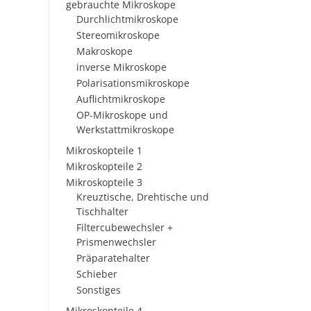
gebrauchte Mikroskope
Durchlichtmikroskope
Stereomikroskope
Makroskope
inverse Mikroskope
Polarisationsmikroskope
Auflichtmikroskope
OP-Mikroskope und
Werkstattmikroskope
Mikroskopteile 1
Mikroskopteile 2
Mikroskopteile 3
Kreuztische, Drehtische und
Tischhalter
Filtercubewechsler +
Prismenwechsler
Präparatehalter
Schieber
Sonstiges
Mikroskopteile 4