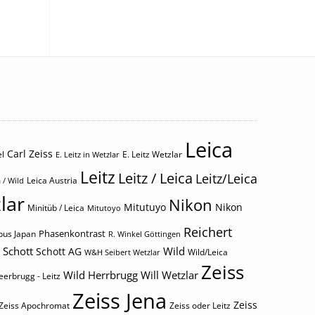
Leica
Carl Zeiss
l
E. Leitz Wetzlar
E. Leitz in Wetzlar
Leitz
Leitz / Leica
Leitz/Leica
Leica Austria
 / Wild
lar
Nikon
Mitutuyo
Nikon
Minitüb / Leica
Mitutoyo
Reichert
Phasenkontrast
us Japan
R. Winkel Göttingen
Schott
Wild
Schott AG
Wild/Leica
W&H Seibert Wetzlar
Zeiss
Wild Herrbrugg
Will Wetzlar
eerbrugg - Leitz
Zeiss Jena
Zeiss
Zeiss Apochromat
Zeiss oder Leitz