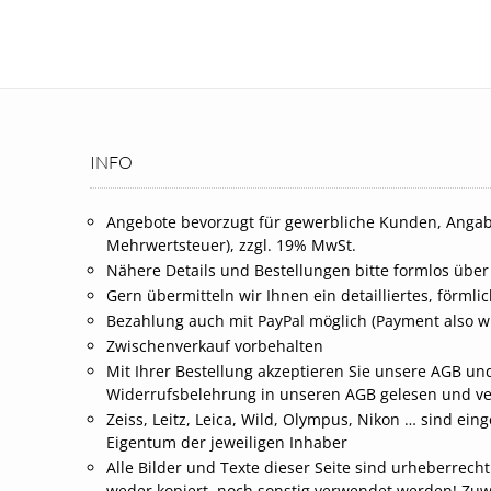
INFO
Angebote bevorzugt für gewerbliche Kunden, Angab
Mehrwertsteuer), zzgl. 19% MwSt.
Nähere Details und Bestellungen bitte formlos über
Gern übermitteln wir Ihnen ein detailliertes, förml
Bezahlung auch mit PayPal möglich (Payment also wi
Zwischenverkauf vorbehalten
Mit Ihrer Bestellung akzeptieren Sie unsere AGB und
Widerrufsbelehrung in unseren AGB gelesen und v
Zeiss, Leitz, Leica, Wild, Olympus, Nikon … sind 
Eigentum der jeweiligen Inhaber
Alle Bilder und Texte dieser Seite sind urheberrech
weder kopiert, noch sonstig verwendet werden! Zu