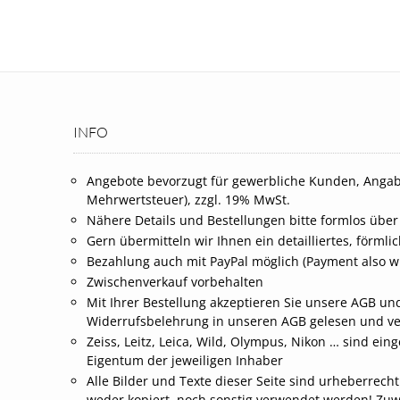
INFO
Angebote bevorzugt für gewerbliche Kunden, Angab
Mehrwertsteuer), zzgl. 19% MwSt.
Nähere Details und Bestellungen bitte formlos über
Gern übermitteln wir Ihnen ein detailliertes, förml
Bezahlung auch mit PayPal möglich (Payment also wi
Zwischenverkauf vorbehalten
Mit Ihrer Bestellung akzeptieren Sie unsere AGB und
Widerrufsbelehrung in unseren AGB gelesen und v
Zeiss, Leitz, Leica, Wild, Olympus, Nikon … sind 
Eigentum der jeweiligen Inhaber
Alle Bilder und Texte dieser Seite sind urheberrech
weder kopiert, noch sonstig verwendet werden! Zu