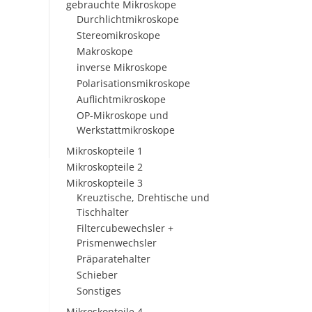
gebrauchte Mikroskope
Durchlichtmikroskope
Stereomikroskope
Makroskope
inverse Mikroskope
Polarisationsmikroskope
Auflichtmikroskope
OP-Mikroskope und
Werkstattmikroskope
Mikroskopteile 1
Mikroskopteile 2
Mikroskopteile 3
Kreuztische, Drehtische und
Tischhalter
Filtercubewechsler +
Prismenwechsler
Präparatehalter
Schieber
Sonstiges
Mikroskopteile 4