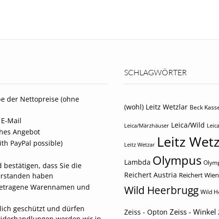
SCHLAGWÖRTER
e der Nettopreise (ohne
(wohl) Leitz Wetzlar
Beck Kasse
 E-Mail
Leica/Wild
Leica/Märzhäuser
Leica
iches Angebot
Leitz Wetz
th PayPal possible)
Leitz Wetzar
Olympus
Lambda
Olymp
 bestätigen, dass Sie die
Reichert Austria
Reichert Wien
erstanden haben
eingetragene Warennamen und
Wild Heerbrugg
Wild H
tlich geschützt und dürfen
Zeiss - Winkel
Zeiss - Opton
widerhandlungen werden wir in