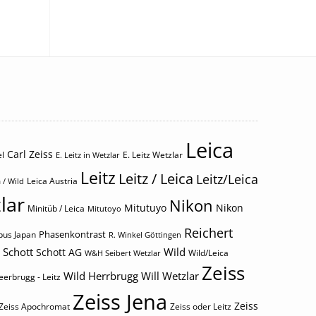
Leica
Carl Zeiss
l
E. Leitz Wetzlar
E. Leitz in Wetzlar
Leitz
Leitz / Leica
Leitz/Leica
Leica Austria
 / Wild
lar
Nikon
Mitutuyo
Nikon
Minitüb / Leica
Mitutoyo
Reichert
Phasenkontrast
us Japan
R. Winkel Göttingen
Schott
Wild
Schott AG
Wild/Leica
W&H Seibert Wetzlar
Zeiss
Wild Herrbrugg
Will Wetzlar
eerbrugg - Leitz
Zeiss Jena
Zeiss
Zeiss Apochromat
Zeiss oder Leitz