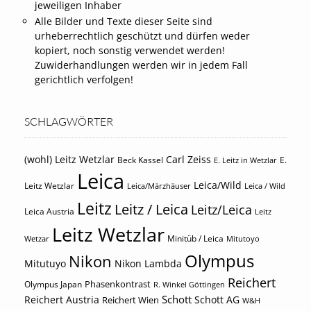
jeweiligen Inhaber
Alle Bilder und Texte dieser Seite sind
urheberrechtlich geschützt und dürfen weder
kopiert, noch sonstig verwendet werden!
Zuwiderhandlungen werden wir in jedem Fall
gerichtlich verfolgen!
SCHLAGWÖRTER
(wohl) Leitz Wetzlar
Carl Zeiss
Beck Kassel
E.
E. Leitz in Wetzlar
Leica
Leica/Wild
Leitz Wetzlar
Leica/Märzhäuser
Leica / Wild
Leitz
Leitz / Leica
Leitz/Leica
Leica Austria
Leitz
Leitz Wetzlar
Minitüb / Leica
Wetzar
Mitutoyo
Olympus
Nikon
Mitutuyo
Nikon Lambda
Reichert
Phasenkontrast
Olympus Japan
R. Winkel Göttingen
Schott
Reichert Austria
Reichert Wien
Schott AG
W&H