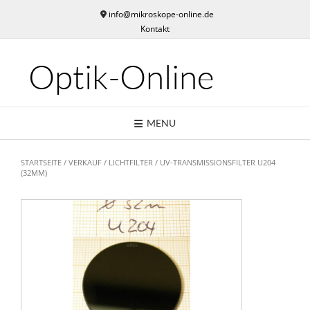
Skip
info@mikroskope-online.de
to
Kontakt
content
Optik-Online
MENU
STARTSEITE
/
VERKAUF
/
LICHTFILTER
/ UV-TRANSMISSIONSFILTER U204
(32MM)