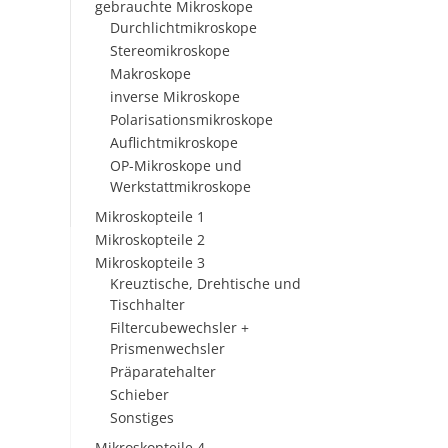
gebrauchte Mikroskope
Durchlichtmikroskope
Stereomikroskope
Makroskope
inverse Mikroskope
Polarisationsmikroskope
Auflichtmikroskope
OP-Mikroskope und
Werkstattmikroskope
Mikroskopteile 1
Mikroskopteile 2
Mikroskopteile 3
Kreuztische, Drehtische und
Tischhalter
Filtercubewechsler +
Prismenwechsler
Präparatehalter
Schieber
Sonstiges
Mikroskopteile 4