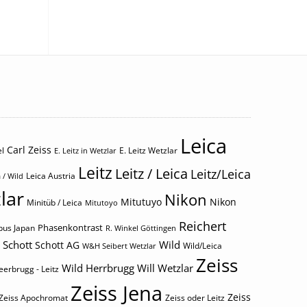
Leica
Carl Zeiss
l
E. Leitz Wetzlar
E. Leitz in Wetzlar
Leitz
Leitz / Leica
Leitz/Leica
Leica Austria
 / Wild
lar
Nikon
Mitutuyo
Nikon
Minitüb / Leica
Mitutoyo
Reichert
Phasenkontrast
us Japan
R. Winkel Göttingen
Schott
Wild
Schott AG
Wild/Leica
W&H Seibert Wetzlar
Zeiss
Wild Herrbrugg
Will Wetzlar
eerbrugg - Leitz
Zeiss Jena
Zeiss
Zeiss Apochromat
Zeiss oder Leitz