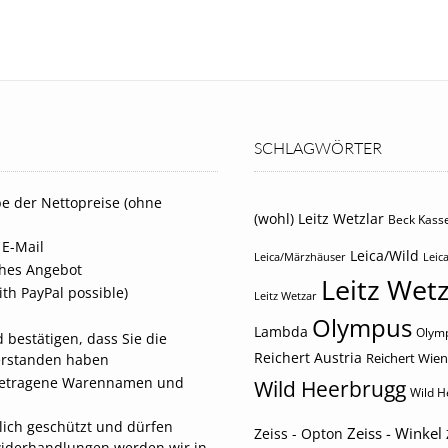
SCHLAGWÖRTER
e der Nettopreise (ohne
(wohl) Leitz Wetzlar
Beck Kasse
 E-Mail
Leica/Wild
Leica/Märzhäuser
Leica
iches Angebot
Leitz Wetz
th PayPal possible)
Leitz Wetzar
Olympus
Lambda
Olymp
 bestätigen, dass Sie die
Reichert Austria
Reichert Wien
erstanden haben
eingetragene Warennamen und
Wild Heerbrugg
Wild H
tlich geschützt und dürfen
Zeiss - Winkel
Zeiss - Opton
widerhandlungen werden wir in