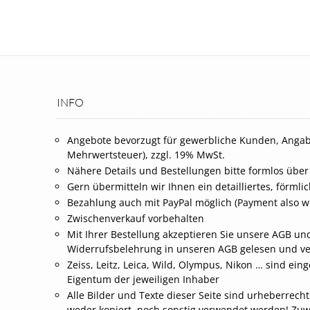
INFO
Angebote bevorzugt für gewerbliche Kunden, Angab
Mehrwertsteuer), zzgl. 19% MwSt.
Nähere Details und Bestellungen bitte formlos über
Gern übermitteln wir Ihnen ein detailliertes, förml
Bezahlung auch mit PayPal möglich (Payment also wi
Zwischenverkauf vorbehalten
Mit Ihrer Bestellung akzeptieren Sie unsere AGB und
Widerrufsbelehrung in unseren AGB gelesen und v
Zeiss, Leitz, Leica, Wild, Olympus, Nikon … sind 
Eigentum der jeweiligen Inhaber
Alle Bilder und Texte dieser Seite sind urheberrech
weder kopiert, noch sonstig verwendet werden! Zu