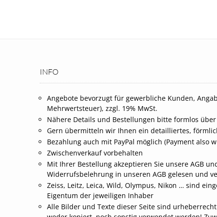
INFO
Angebote bevorzugt für gewerbliche Kunden, Angab
Mehrwertsteuer), zzgl. 19% MwSt.
Nähere Details und Bestellungen bitte formlos über
Gern übermitteln wir Ihnen ein detailliertes, förml
Bezahlung auch mit PayPal möglich (Payment also wi
Zwischenverkauf vorbehalten
Mit Ihrer Bestellung akzeptieren Sie unsere AGB und
Widerrufsbelehrung in unseren AGB gelesen und v
Zeiss, Leitz, Leica, Wild, Olympus, Nikon … sind 
Eigentum der jeweiligen Inhaber
Alle Bilder und Texte dieser Seite sind urheberrech
weder kopiert, noch sonstig verwendet werden! Zu