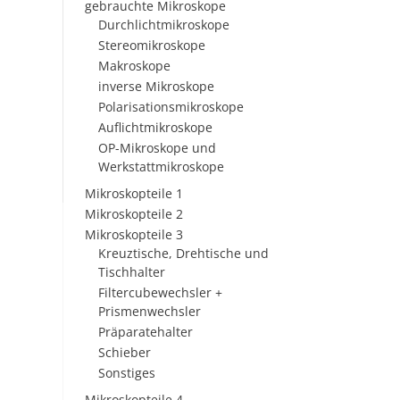
gebrauchte Mikroskope
Durchlichtmikroskope
Stereomikroskope
Makroskope
inverse Mikroskope
Polarisationsmikroskope
Auflichtmikroskope
OP-Mikroskope und
Werkstattmikroskope
Mikroskopteile 1
Mikroskopteile 2
Mikroskopteile 3
Kreuztische, Drehtische und
Tischhalter
Filtercubewechsler +
Prismenwechsler
Präparatehalter
Schieber
Sonstiges
Mikroskopteile 4