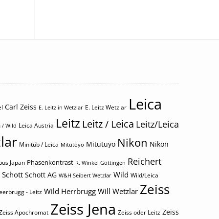
Leica
Carl Zeiss
l
E. Leitz Wetzlar
E. Leitz in Wetzlar
Leitz
Leitz / Leica
Leitz/Leica
Leica Austria
 / Wild
lar
Nikon
Mitutuyo
Nikon
Minitüb / Leica
Mitutoyo
Reichert
Phasenkontrast
us Japan
R. Winkel Göttingen
Schott
Wild
Schott AG
Wild/Leica
W&H Seibert Wetzlar
Zeiss
Wild Herrbrugg
Will Wetzlar
eerbrugg - Leitz
Zeiss Jena
Zeiss
Zeiss Apochromat
Zeiss oder Leitz