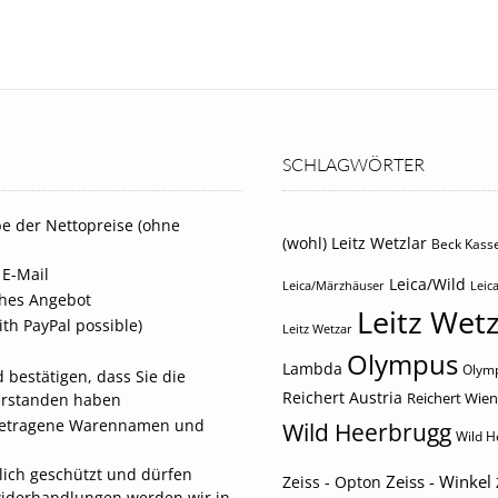
SCHLAGWÖRTER
e der Nettopreise (ohne
(wohl) Leitz Wetzlar
Beck Kasse
 E-Mail
Leica/Wild
Leica/Märzhäuser
Leica
iches Angebot
Leitz Wetz
th PayPal possible)
Leitz Wetzar
Olympus
Lambda
Olymp
 bestätigen, dass Sie die
Reichert Austria
Reichert Wien
erstanden haben
eingetragene Warennamen und
Wild Heerbrugg
Wild H
tlich geschützt und dürfen
Zeiss - Winkel
Zeiss - Opton
widerhandlungen werden wir in