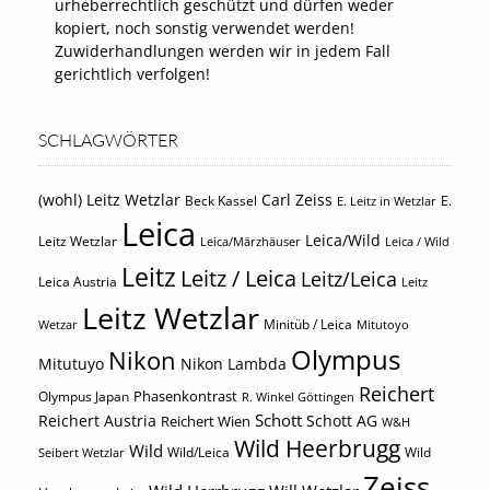
urheberrechtlich geschützt und dürfen weder
kopiert, noch sonstig verwendet werden!
Zuwiderhandlungen werden wir in jedem Fall
gerichtlich verfolgen!
SCHLAGWÖRTER
(wohl) Leitz Wetzlar
Carl Zeiss
Beck Kassel
E.
E. Leitz in Wetzlar
Leica
Leica/Wild
Leitz Wetzlar
Leica/Märzhäuser
Leica / Wild
Leitz
Leitz / Leica
Leitz/Leica
Leica Austria
Leitz
Leitz Wetzlar
Minitüb / Leica
Wetzar
Mitutoyo
Olympus
Nikon
Mitutuyo
Nikon Lambda
Reichert
Phasenkontrast
Olympus Japan
R. Winkel Göttingen
Schott
Reichert Austria
Reichert Wien
Schott AG
W&H
Wild Heerbrugg
Wild
Wild/Leica
Wild
Seibert Wetzlar
Zeiss