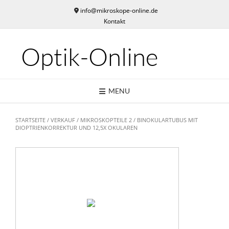
Skip
info@mikroskope-online.de
to
Kontakt
content
Optik-Online
MENU
STARTSEITE
/
VERKAUF
/
MIKROSKOPTEILE 2
/ BINOKULARTUBUS MIT
DIOPTRIENKORREKTUR UND 12,5X OKULAREN