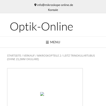
Skip
info@mikroskope-online.de
to
Kontakt
content
Optik-Online
MENU
STARTSEITE
/
VERKAUF
/
MIKROSKOPTEILE 2
/ LEITZ TRINOKULARTUBUS
(OHNE 23,2MM OKULARE)