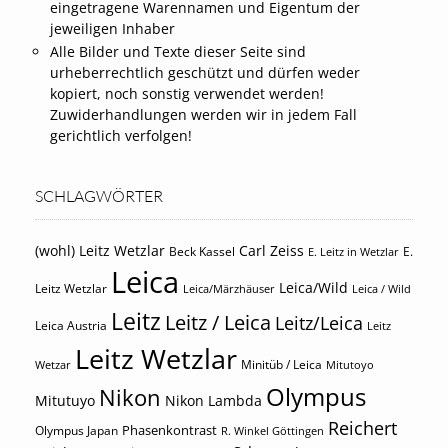
eingetragene Warennamen und Eigentum der
jeweiligen Inhaber
Alle Bilder und Texte dieser Seite sind
urheberrechtlich geschützt und dürfen weder
kopiert, noch sonstig verwendet werden!
Zuwiderhandlungen werden wir in jedem Fall
gerichtlich verfolgen!
SCHLAGWÖRTER
(wohl) Leitz Wetzlar
Carl Zeiss
Beck Kassel
E.
E. Leitz in Wetzlar
Leica
Leica/Wild
Leitz Wetzlar
Leica/Märzhäuser
Leica / Wild
Leitz
Leitz / Leica
Leitz/Leica
Leica Austria
Leitz
Leitz Wetzlar
Minitüb / Leica
Wetzar
Mitutoyo
Olympus
Nikon
Mitutuyo
Nikon Lambda
Reichert
Phasenkontrast
Olympus Japan
R. Winkel Göttingen