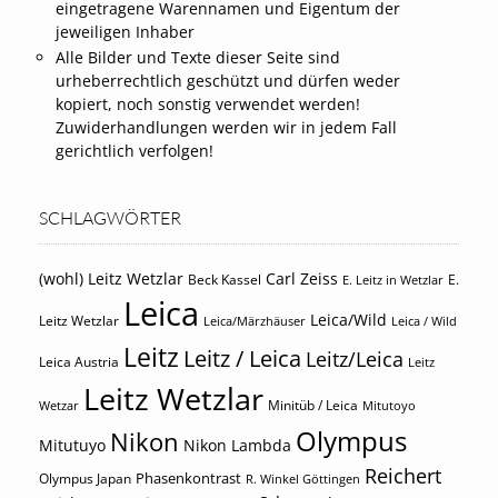
eingetragene Warennamen und Eigentum der
jeweiligen Inhaber
Alle Bilder und Texte dieser Seite sind
urheberrechtlich geschützt und dürfen weder
kopiert, noch sonstig verwendet werden!
Zuwiderhandlungen werden wir in jedem Fall
gerichtlich verfolgen!
SCHLAGWÖRTER
(wohl) Leitz Wetzlar
Carl Zeiss
Beck Kassel
E.
E. Leitz in Wetzlar
Leica
Leica/Wild
Leitz Wetzlar
Leica/Märzhäuser
Leica / Wild
Leitz
Leitz / Leica
Leitz/Leica
Leica Austria
Leitz
Leitz Wetzlar
Minitüb / Leica
Wetzar
Mitutoyo
Olympus
Nikon
Mitutuyo
Nikon Lambda
Reichert
Phasenkontrast
Olympus Japan
R. Winkel Göttingen