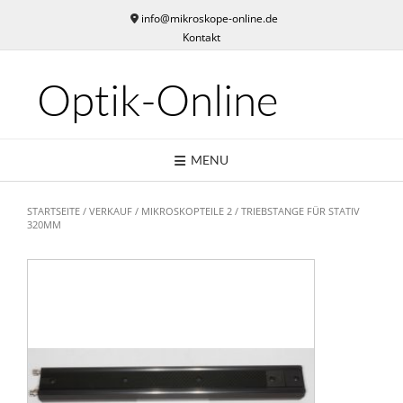
Skip
info@mikroskope-online.de
to
Kontakt
content
Optik-Online
MENU
STARTSEITE
/
VERKAUF
/
MIKROSKOPTEILE 2
/ TRIEBSTANGE FÜR STATIV
320MM