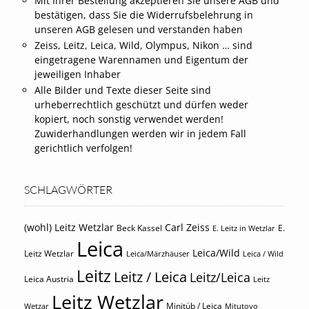
Mit Ihrer Bestellung akzeptieren Sie unsere AGB und
bestätigen, dass Sie die Widerrufsbelehrung in
unseren AGB gelesen und verstanden haben
Zeiss, Leitz, Leica, Wild, Olympus, Nikon … sind
eingetragene Warennamen und Eigentum der
jeweiligen Inhaber
Alle Bilder und Texte dieser Seite sind
urheberrechtlich geschützt und dürfen weder
kopiert, noch sonstig verwendet werden!
Zuwiderhandlungen werden wir in jedem Fall
gerichtlich verfolgen!
SCHLAGWÖRTER
(wohl) Leitz Wetzlar
Carl Zeiss
Beck Kassel
E.
E. Leitz in Wetzlar
Leica
Leica/Wild
Leitz Wetzlar
Leica/Märzhäuser
Leica / Wild
Leitz
Leitz / Leica
Leitz/Leica
Leica Austria
Leitz
Leitz Wetzlar
Minitüb / Leica
Wetzar
Mitutoyo