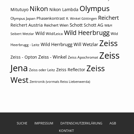
Olympus
Nikon
Mitutuyo
Nikon Lambda
Reichert
Phasenkontrast
Olympus Japan
R. Winkel Göttingen
Schott
Reichert Austria
Reichert Wien
Schott AG
W&H
Wild Heerbrugg
Wild
Wild/Leica
Wild
Seibert Wetzlar
Zeiss
Wild Herrbrugg
Will Wetzlar
Heerbrugg - Leitz
Zeiss
Zeiss - Winkel
Zeiss - Opton
Zeiss Apochromat
Jena
Zeiss
Zeiss Reflector
Zeiss oder Leitz
West
Zentronik (vormals Reiss Liebenwerda)
SUCHE
IMPRESSUM
DATENSCHUTZERKLÄRUNG
AGB
KONTAKT