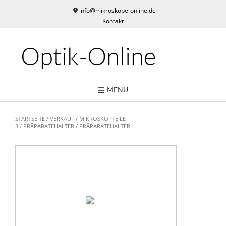
Skip
info@mikroskope-online.de
to
Kontakt
content
Optik-Online
MENU
STARTSEITE
/
VERKAUF
/
MIKROSKOPTEILE
3
/
PRÄPARATEHALTER
/ PRÄPARATEHALTER