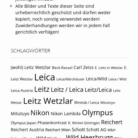
Alle Bilder und Texte dieser Seite sind
urheberrechtlich geschützt und dürfen weder
kopiert, noch sonstig verwendet werden!
Zuwiderhandlungen werden wir in jedem Fall
gerichtlich verfolgen!
SCHLAGWÖRTER
(wohl) Leitz Wetzlar
Carl Zeiss
Beck Kassel
E.
E. Leitz in Wetzlar
Leica
Leica/Wild
Leitz Wetzlar
Leica/Märzhäuser
Leica / Wild
Leitz
Leitz / Leica
Leitz/Leica
Leica Austria
Leitz
Leitz Wetzlar
Minitüb / Leica
Wetzar
Mitutoyo
Olympus
Nikon
Mitutuyo
Nikon Lambda
Reichert
Phasenkontrast
Olympus Japan
R. Winkel Göttingen
Schott
Reichert Austria
Reichert Wien
Schott AG
W&H
Wild Heerbrugg