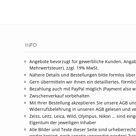
INFO
Angebote bevorzugt für gewerbliche Kunden, Angab
Mehrwertsteuer), zzgl. 19% MwSt.
Nähere Details und Bestellungen bitte formlos über
Gern übermitteln wir Ihnen ein detailliertes, förml
Bezahlung auch mit PayPal möglich (Payment also wi
Zwischenverkauf vorbehalten
Mit Ihrer Bestellung akzeptieren Sie unsere AGB und
Widerrufsbelehrung in unseren AGB gelesen und v
Zeiss, Leitz, Leica, Wild, Olympus, Nikon … sind 
Eigentum der jeweiligen Inhaber
Alle Bilder und Texte dieser Seite sind urheberrech
weder kopiert, noch sonstig verwendet werden! Zu