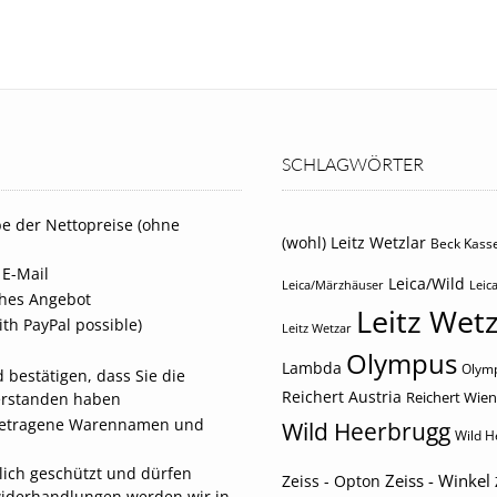
SCHLAGWÖRTER
e der Nettopreise (ohne
(wohl) Leitz Wetzlar
Beck Kasse
 E-Mail
Leica/Wild
Leica/Märzhäuser
Leica
iches Angebot
Leitz Wetz
th PayPal possible)
Leitz Wetzar
Olympus
Lambda
Olymp
 bestätigen, dass Sie die
Reichert Austria
Reichert Wien
erstanden haben
eingetragene Warennamen und
Wild Heerbrugg
Wild H
tlich geschützt und dürfen
Zeiss - Winkel
Zeiss - Opton
widerhandlungen werden wir in