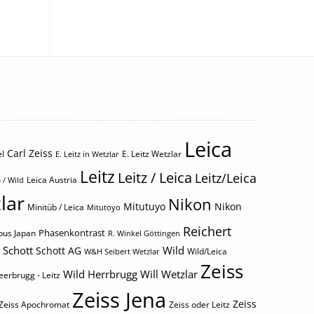
Leica
Carl Zeiss
l
E. Leitz Wetzlar
E. Leitz in Wetzlar
Leitz
Leitz / Leica
Leitz/Leica
Leica Austria
 / Wild
lar
Nikon
Mitutuyo
Nikon
Minitüb / Leica
Mitutoyo
Reichert
Phasenkontrast
us Japan
R. Winkel Göttingen
Schott
Wild
Schott AG
Wild/Leica
W&H Seibert Wetzlar
Zeiss
Wild Herrbrugg
Will Wetzlar
eerbrugg - Leitz
Zeiss Jena
Zeiss
Zeiss Apochromat
Zeiss oder Leitz