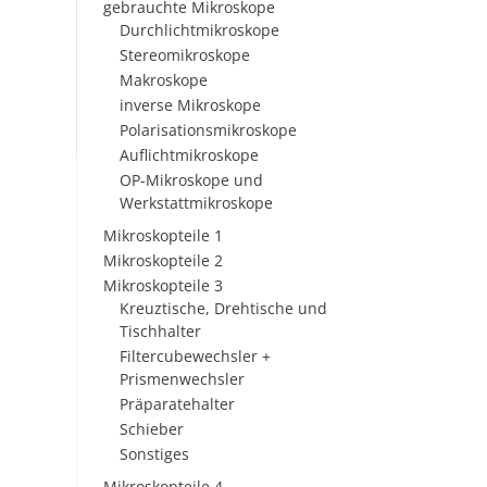
gebrauchte Mikroskope
Durchlichtmikroskope
Stereomikroskope
Makroskope
inverse Mikroskope
Polarisationsmikroskope
Auflichtmikroskope
OP-Mikroskope und
Werkstattmikroskope
Mikroskopteile 1
Mikroskopteile 2
Mikroskopteile 3
Kreuztische, Drehtische und
Tischhalter
Filtercubewechsler +
Prismenwechsler
Präparatehalter
Schieber
Sonstiges
Mikroskopteile 4