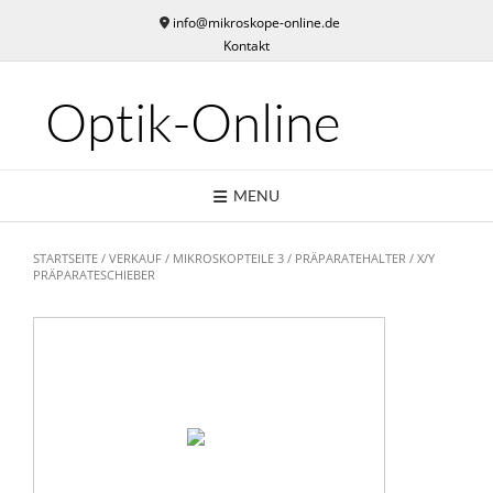
Skip
info@mikroskope-online.de
to
Kontakt
content
Optik-Online
MENU
STARTSEITE
/
VERKAUF
/
MIKROSKOPTEILE 3
/
PRÄPARATEHALTER
/ X/Y
PRÄPARATESCHIEBER