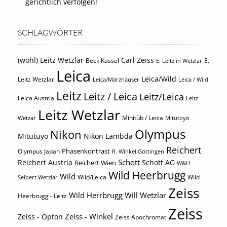
gerichtlich verfolgen!
SCHLAGWÖRTER
(wohl) Leitz Wetzlar
Carl Zeiss
Beck Kassel
E.
E. Leitz in Wetzlar
Leica
Leica/Wild
Leitz Wetzlar
Leica/Märzhäuser
Leica / Wild
Leitz
Leitz / Leica
Leitz/Leica
Leica Austria
Leitz
Leitz Wetzlar
Minitüb / Leica
Wetzar
Mitutoyo
Olympus
Nikon
Mitutuyo
Nikon Lambda
Reichert
Phasenkontrast
Olympus Japan
R. Winkel Göttingen
Schott
Reichert Austria
Reichert Wien
Schott AG
W&H
Wild Heerbrugg
Wild
Wild/Leica
Wild
Seibert Wetzlar
Zeiss
Wild Herrbrugg
Will Wetzlar
Heerbrugg - Leitz
Zeiss
Zeiss - Winkel
Zeiss - Opton
Zeiss Apochromat