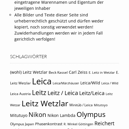
eingetragene Warennamen und Eigentum der
jeweiligen Inhaber
Alle Bilder und Texte dieser Seite sind
urheberrechtlich geschützt und dürfen weder
kopiert, noch sonstig verwendet werden!
Zuwiderhandlungen werden wir in jedem Fall
gerichtlich verfolgen!
SCHLAGWÖRTER
(wohl) Leitz Wetzlar
Carl Zeiss
Beck Kassel
E.
E. Leitz in Wetzlar
Leica
Leica/Wild
Leitz Wetzlar
Leica/Märzhäuser
Leica / Wild
Leitz
Leitz / Leica
Leitz/Leica
Leica Austria
Leitz
Leitz Wetzlar
Minitüb / Leica
Wetzar
Mitutoyo
Olympus
Nikon
Mitutuyo
Nikon Lambda
Reichert
Phasenkontrast
Olympus Japan
R. Winkel Göttingen