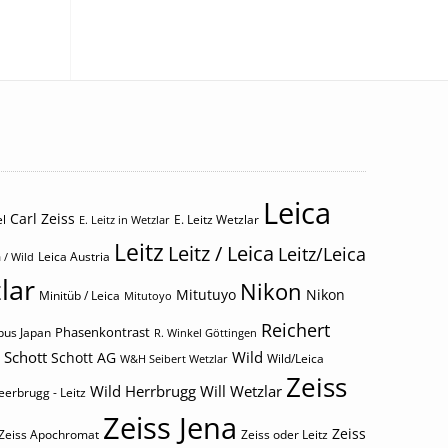
Leica
Carl Zeiss
l
E. Leitz Wetzlar
E. Leitz in Wetzlar
Leitz
Leitz / Leica
Leitz/Leica
Leica Austria
 / Wild
lar
Nikon
Mitutuyo
Nikon
Minitüb / Leica
Mitutoyo
Reichert
Phasenkontrast
us Japan
R. Winkel Göttingen
Schott
Wild
Schott AG
Wild/Leica
W&H Seibert Wetzlar
Zeiss
Wild Herrbrugg
Will Wetzlar
eerbrugg - Leitz
Zeiss Jena
Zeiss
Zeiss Apochromat
Zeiss oder Leitz