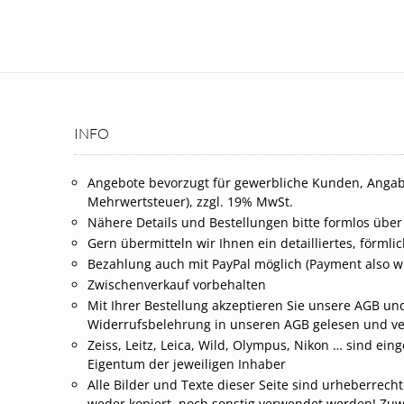
INFO
Angebote bevorzugt für gewerbliche Kunden, Angab
Mehrwertsteuer), zzgl. 19% MwSt.
Nähere Details und Bestellungen bitte formlos über
Gern übermitteln wir Ihnen ein detailliertes, förml
Bezahlung auch mit PayPal möglich (Payment also wi
Zwischenverkauf vorbehalten
Mit Ihrer Bestellung akzeptieren Sie unsere AGB und
Widerrufsbelehrung in unseren AGB gelesen und v
Zeiss, Leitz, Leica, Wild, Olympus, Nikon … sind 
Eigentum der jeweiligen Inhaber
Alle Bilder und Texte dieser Seite sind urheberrech
weder kopiert, noch sonstig verwendet werden! Zu