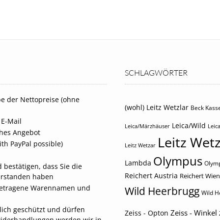
SCHLAGWÖRTER
e der Nettopreise (ohne
(wohl) Leitz Wetzlar
Beck Kasse
 E-Mail
Leica/Wild
Leica/Märzhäuser
Leica
iches Angebot
Leitz Wetz
th PayPal possible)
Leitz Wetzar
Olympus
Lambda
Olymp
 bestätigen, dass Sie die
Reichert Austria
Reichert Wien
erstanden haben
eingetragene Warennamen und
Wild Heerbrugg
Wild H
tlich geschützt und dürfen
Zeiss - Winkel
Zeiss - Opton
widerhandlungen werden wir in