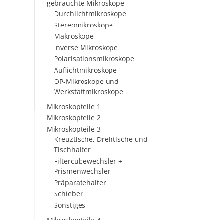
gebrauchte Mikroskope
Durchlichtmikroskope
Stereomikroskope
Makroskope
inverse Mikroskope
Polarisationsmikroskope
Auflichtmikroskope
OP-Mikroskope und
Werkstattmikroskope
Mikroskopteile 1
Mikroskopteile 2
Mikroskopteile 3
Kreuztische, Drehtische und
Tischhalter
Filtercubewechsler +
Prismenwechsler
Präparatehalter
Schieber
Sonstiges
Mikroskopteile 4