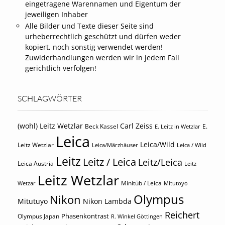
eingetragene Warennamen und Eigentum der
jeweiligen Inhaber
Alle Bilder und Texte dieser Seite sind
urheberrechtlich geschützt und dürfen weder
kopiert, noch sonstig verwendet werden!
Zuwiderhandlungen werden wir in jedem Fall
gerichtlich verfolgen!
SCHLAGWÖRTER
(wohl) Leitz Wetzlar
Carl Zeiss
Beck Kassel
E.
E. Leitz in Wetzlar
Leica
Leica/Wild
Leitz Wetzlar
Leica/Märzhäuser
Leica / Wild
Leitz
Leitz / Leica
Leitz/Leica
Leica Austria
Leitz
Leitz Wetzlar
Minitüb / Leica
Wetzar
Mitutoyo
Olympus
Nikon
Mitutuyo
Nikon Lambda
Reichert
Phasenkontrast
Olympus Japan
R. Winkel Göttingen