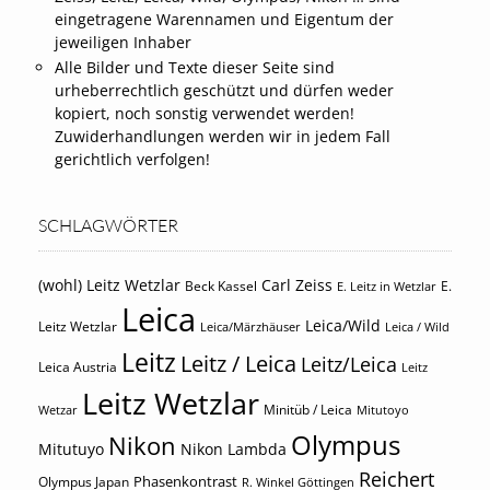
eingetragene Warennamen und Eigentum der
jeweiligen Inhaber
Alle Bilder und Texte dieser Seite sind
urheberrechtlich geschützt und dürfen weder
kopiert, noch sonstig verwendet werden!
Zuwiderhandlungen werden wir in jedem Fall
gerichtlich verfolgen!
SCHLAGWÖRTER
(wohl) Leitz Wetzlar
Carl Zeiss
Beck Kassel
E.
E. Leitz in Wetzlar
Leica
Leica/Wild
Leitz Wetzlar
Leica/Märzhäuser
Leica / Wild
Leitz
Leitz / Leica
Leitz/Leica
Leica Austria
Leitz
Leitz Wetzlar
Minitüb / Leica
Wetzar
Mitutoyo
Olympus
Nikon
Mitutuyo
Nikon Lambda
Reichert
Phasenkontrast
Olympus Japan
R. Winkel Göttingen