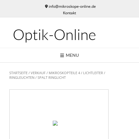
Skip
info@mikroskope-online.de
to
Kontakt
content
Optik-Online
MENU
STARTSEITE
/
VERKAUF
/
MIKROSKOPTEILE 4
/
LICHTLEITER /
RINGLEUCHTEN
/ SPALT RINGLICHT