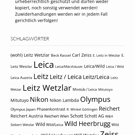
urheberrechtlich geschützt und dürfen weder
kopiert, noch sonstig verwendet werden!
Zuwiderhandlungen werden wir in jedem Fall
gerichtlich verfolgen!
SCHLAGWÖRTER
(wohl) Leitz Wetzlar
Carl Zeiss
Beck Kassel
E.
E. Leitz in Wetzlar
Leica
Leica/Wild
Leitz Wetzlar
Leica/Märzhäuser
Leica / Wild
Leitz
Leitz / Leica
Leitz/Leica
Leica Austria
Leitz
Leitz Wetzlar
Minitüb / Leica
Wetzar
Mitutoyo
Olympus
Nikon
Mitutuyo
Nikon Lambda
Reichert
Phasenkontrast
Olympus Japan
R. Winkel Göttingen
Schott
Reichert Austria
Reichert Wien
Schott AG
W&H
Wild Heerbrugg
Wild
Wild/Leica
Wild
Seibert Wetzlar
Zeiss