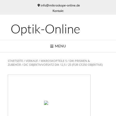
Skip
info@mikroskope-online.de
to
Kontakt
content
Optik-Online
MENU
STARTSEITE
/
VERKAUF
/
MIKROSKOPTEILE 5
/
DIK PRISMEN &
ZUBEHÖR
/ DIC OBJEKTIVVORSATZ DIK 12,5 / 25 (FÜR CF250 OBJEKTIVE)