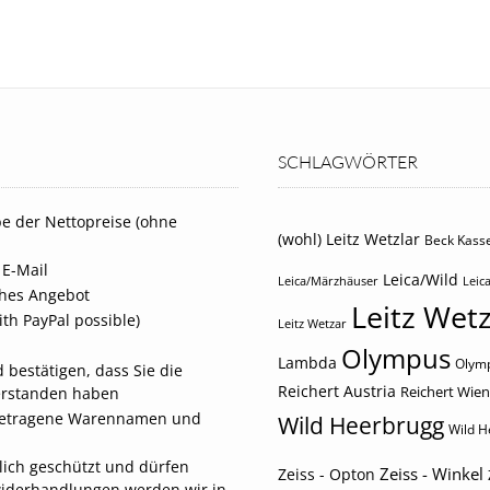
SCHLAGWÖRTER
e der Nettopreise (ohne
(wohl) Leitz Wetzlar
Beck Kasse
 E-Mail
Leica/Wild
Leica/Märzhäuser
Leica
iches Angebot
Leitz Wetz
th PayPal possible)
Leitz Wetzar
Olympus
Lambda
Olymp
 bestätigen, dass Sie die
Reichert Austria
Reichert Wien
erstanden haben
eingetragene Warennamen und
Wild Heerbrugg
Wild H
tlich geschützt und dürfen
Zeiss - Winkel
Zeiss - Opton
widerhandlungen werden wir in