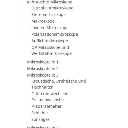
gebrauchte Mikroskope
Durchlichtmikroskope
Stereomikroskope
Makroskope
inverse Mikroskope
Polarisationsmikroskope
Auflichtmikroskope
OP-Mikroskope und
Werkstattmikroskope
Mikroskopteile 1
Mikroskopteile 2
Mikroskopteile 3
Kreuztische, Drehtische und
Tischhalter
Filtercubewechsler +
Prismenwechsler
Präparatehalter
Schieber
Sonstiges
Mikroskopteile 4