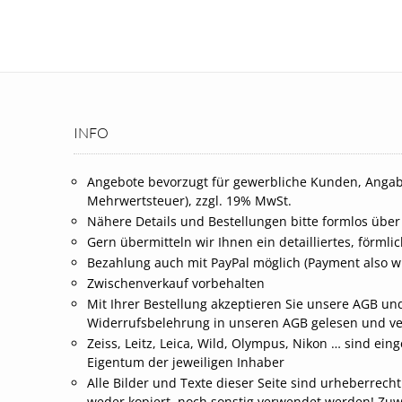
INFO
Angebote bevorzugt für gewerbliche Kunden, Angab
Mehrwertsteuer), zzgl. 19% MwSt.
Nähere Details und Bestellungen bitte formlos über
Gern übermitteln wir Ihnen ein detailliertes, förml
Bezahlung auch mit PayPal möglich (Payment also wi
Zwischenverkauf vorbehalten
Mit Ihrer Bestellung akzeptieren Sie unsere AGB und
Widerrufsbelehrung in unseren AGB gelesen und v
Zeiss, Leitz, Leica, Wild, Olympus, Nikon … sind 
Eigentum der jeweiligen Inhaber
Alle Bilder und Texte dieser Seite sind urheberrech
weder kopiert, noch sonstig verwendet werden! Zu