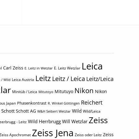
Leica
Carl Zeiss
l
E. Leitz Wetzlar
E. Leitz in Wetzlar
Leitz
Leitz / Leica
Leitz/Leica
Leica Austria
 / Wild
lar
Nikon
Mitutuyo
Nikon
Minitüb / Leica
Mitutoyo
Reichert
Phasenkontrast
us Japan
R. Winkel Göttingen
Schott
Wild
Schott AG
Wild/Leica
W&H Seibert Wetzlar
Zeiss
Wild Herrbrugg
Will Wetzlar
eerbrugg - Leitz
Zeiss Jena
Zeiss
Zeiss Apochromat
Zeiss oder Leitz