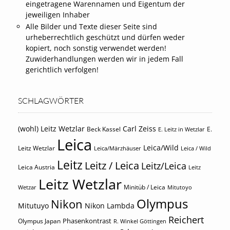
eingetragene Warennamen und Eigentum der
jeweiligen Inhaber
Alle Bilder und Texte dieser Seite sind
urheberrechtlich geschützt und dürfen weder
kopiert, noch sonstig verwendet werden!
Zuwiderhandlungen werden wir in jedem Fall
gerichtlich verfolgen!
SCHLAGWÖRTER
(wohl) Leitz Wetzlar
Carl Zeiss
Beck Kassel
E.
E. Leitz in Wetzlar
Leica
Leica/Wild
Leitz Wetzlar
Leica/Märzhäuser
Leica / Wild
Leitz
Leitz / Leica
Leitz/Leica
Leica Austria
Leitz
Leitz Wetzlar
Minitüb / Leica
Wetzar
Mitutoyo
Olympus
Nikon
Mitutuyo
Nikon Lambda
Reichert
Phasenkontrast
Olympus Japan
R. Winkel Göttingen