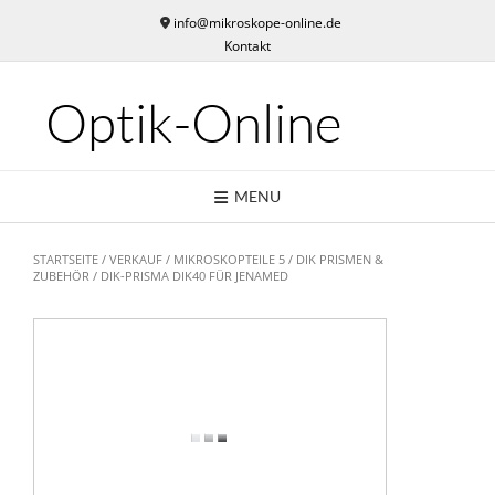
Skip
info@mikroskope-online.de
to
Kontakt
content
Optik-Online
MENU
STARTSEITE
/
VERKAUF
/
MIKROSKOPTEILE 5
/
DIK PRISMEN &
ZUBEHÖR
/ DIK-PRISMA DIK40 FÜR JENAMED