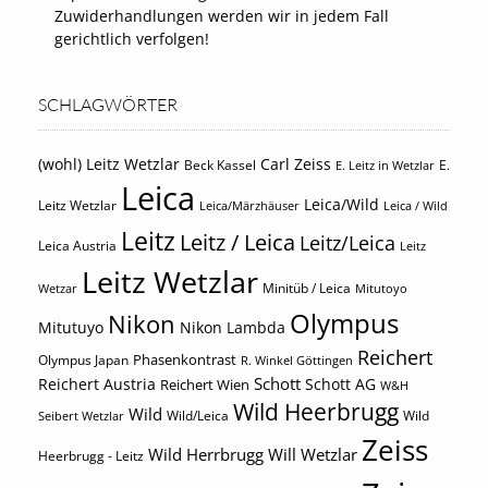
Zuwiderhandlungen werden wir in jedem Fall
gerichtlich verfolgen!
SCHLAGWÖRTER
(wohl) Leitz Wetzlar
Carl Zeiss
Beck Kassel
E.
E. Leitz in Wetzlar
Leica
Leica/Wild
Leitz Wetzlar
Leica/Märzhäuser
Leica / Wild
Leitz
Leitz / Leica
Leitz/Leica
Leica Austria
Leitz
Leitz Wetzlar
Minitüb / Leica
Wetzar
Mitutoyo
Olympus
Nikon
Mitutuyo
Nikon Lambda
Reichert
Phasenkontrast
Olympus Japan
R. Winkel Göttingen
Schott
Reichert Austria
Reichert Wien
Schott AG
W&H
Wild Heerbrugg
Wild
Wild/Leica
Wild
Seibert Wetzlar
Zeiss
Wild Herrbrugg
Will Wetzlar
Heerbrugg - Leitz