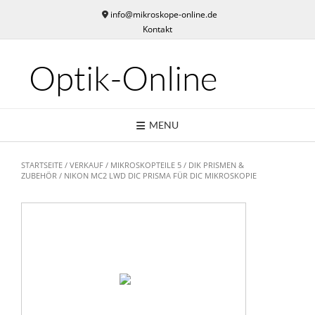
Skip
info@mikroskope-online.de
to
Kontakt
content
Optik-Online
MENU
STARTSEITE
/
VERKAUF
/
MIKROSKOPTEILE 5
/
DIK PRISMEN &
ZUBEHÖR
/ NIKON MC2 LWD DIC PRISMA FÜR DIC MIKROSKOPIE