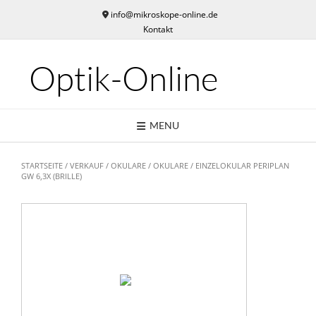
Skip
info@mikroskope-online.de
to
Kontakt
content
Optik-Online
MENU
STARTSEITE
/
VERKAUF
/
OKULARE
/
OKULARE
/ EINZELOKULAR PERIPLAN
GW 6,3X (BRILLE)