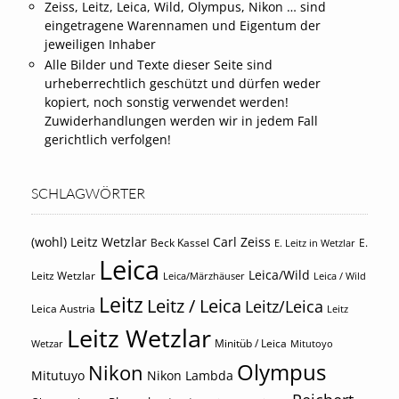
Zeiss, Leitz, Leica, Wild, Olympus, Nikon … sind
eingetragene Warennamen und Eigentum der
jeweiligen Inhaber
Alle Bilder und Texte dieser Seite sind
urheberrechtlich geschützt und dürfen weder
kopiert, noch sonstig verwendet werden!
Zuwiderhandlungen werden wir in jedem Fall
gerichtlich verfolgen!
SCHLAGWÖRTER
(wohl) Leitz Wetzlar
Carl Zeiss
Beck Kassel
E.
E. Leitz in Wetzlar
Leica
Leica/Wild
Leitz Wetzlar
Leica/Märzhäuser
Leica / Wild
Leitz
Leitz / Leica
Leitz/Leica
Leica Austria
Leitz
Leitz Wetzlar
Minitüb / Leica
Wetzar
Mitutoyo
Olympus
Nikon
Mitutuyo
Nikon Lambda