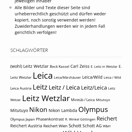
jeweiligen Inhaber
Alle Bilder und Texte dieser Seite sind
urheberrechtlich geschützt und dürfen weder
kopiert, noch sonstig verwendet werden!
Zuwiderhandlungen werden wir in jedem Fall
gerichtlich verfolgen!
SCHLAGWÖRTER
(wohl) Leitz Wetzlar
Carl Zeiss
Beck Kassel
E.
E. Leitz in Wetzlar
Leica
Leica/Wild
Leitz Wetzlar
Leica/Märzhäuser
Leica / Wild
Leitz
Leitz / Leica
Leitz/Leica
Leica Austria
Leitz
Leitz Wetzlar
Minitüb / Leica
Wetzar
Mitutoyo
Olympus
Nikon
Mitutuyo
Nikon Lambda
Reichert
Phasenkontrast
Olympus Japan
R. Winkel Göttingen
Schott
Reichert Austria
Reichert Wien
Schott AG
W&H