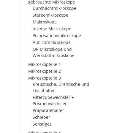
gebrauchte Mikroskope
Durchlichtmikroskope
Stereomikroskope
Makroskope
inverse Mikroskope
Polarisationsmikroskope
Auflichtmikroskope
OP-Mikroskope und
Werkstattmikroskope
Mikroskopteile 1
Mikroskopteile 2
Mikroskopteile 3
Kreuztische, Drehtische und
Tischhalter
Filtercubewechsler +
Prismenwechsler
Präparatehalter
Schieber
Sonstiges
Mikroskopteile 4