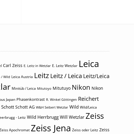
Leica
Carl Zeiss
l
E. Leitz Wetzlar
E. Leitz in Wetzlar
Leitz
Leitz / Leica
Leitz/Leica
Leica Austria
 / Wild
lar
Nikon
Mitutuyo
Nikon
Minitüb / Leica
Mitutoyo
Reichert
Phasenkontrast
us Japan
R. Winkel Göttingen
Schott
Wild
Schott AG
Wild/Leica
W&H Seibert Wetzlar
Zeiss
Wild Herrbrugg
Will Wetzlar
eerbrugg - Leitz
Zeiss Jena
Zeiss
Zeiss Apochromat
Zeiss oder Leitz