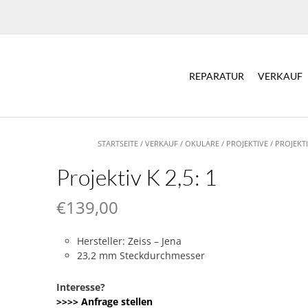
REPARATUR
VERKAUF
STARTSEITE
/
VERKAUF
/
OKULARE
/
PROJEKTIVE
/ PROJEKTI
Projektiv K 2,5: 1
€
139,00
Hersteller: Zeiss – Jena
23,2 mm Steckdurchmesser
Interesse?
>>>> Anfrage stellen