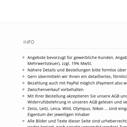
INFO
Angebote bevorzugt für gewerbliche Kunden, Angab
Mehrwertsteuer), zzgl. 19% MwSt.
Nähere Details und Bestellungen bitte formlos über
Gern übermitteln wir Ihnen ein detailliertes, förml
Bezahlung auch mit PayPal möglich (Payment also wi
Zwischenverkauf vorbehalten
Mit Ihrer Bestellung akzeptieren Sie unsere AGB und
Widerrufsbelehrung in unseren AGB gelesen und v
Zeiss, Leitz, Leica, Wild, Olympus, Nikon … sind 
Eigentum der jeweiligen Inhaber
Alle Bilder und Texte dieser Seite sind urheberrech
weder kopiert, noch sonstig verwendet werden! Zu