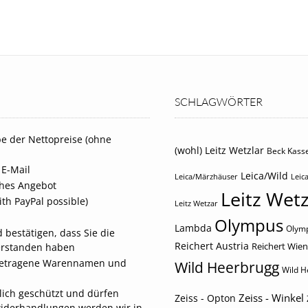
SCHLAGWÖRTER
e der Nettopreise (ohne
(wohl) Leitz Wetzlar
Beck Kasse
 E-Mail
Leica/Wild
Leica/Märzhäuser
Leica
iches Angebot
Leitz Wetz
th PayPal possible)
Leitz Wetzar
Olympus
Lambda
Olymp
 bestätigen, dass Sie die
Reichert Austria
Reichert Wien
erstanden haben
eingetragene Warennamen und
Wild Heerbrugg
Wild H
tlich geschützt und dürfen
Zeiss - Winkel
Zeiss - Opton
widerhandlungen werden wir in