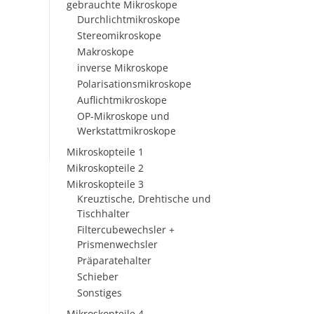
gebrauchte Mikroskope
Durchlichtmikroskope
Stereomikroskope
Makroskope
inverse Mikroskope
Polarisationsmikroskope
Auflichtmikroskope
OP-Mikroskope und
Werkstattmikroskope
Mikroskopteile 1
Mikroskopteile 2
Mikroskopteile 3
Kreuztische, Drehtische und
Tischhalter
Filtercubewechsler +
Prismenwechsler
Präparatehalter
Schieber
Sonstiges
Mikroskopteile 4