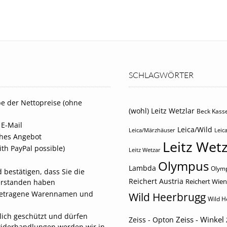
SCHLAGWÖRTER
e der Nettopreise (ohne
(wohl) Leitz Wetzlar
Beck Kasse
 E-Mail
Leica/Wild
Leica/Märzhäuser
Leica
iches Angebot
Leitz Wetz
th PayPal possible)
Leitz Wetzar
Olympus
Lambda
Olymp
 bestätigen, dass Sie die
Reichert Austria
Reichert Wien
erstanden haben
eingetragene Warennamen und
Wild Heerbrugg
Wild H
tlich geschützt und dürfen
Zeiss - Winkel
Zeiss - Opton
widerhandlungen werden wir in