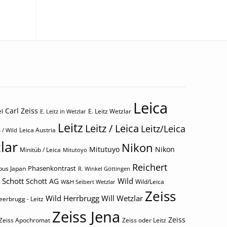
Leica
Carl Zeiss
l
E. Leitz Wetzlar
E. Leitz in Wetzlar
Leitz
Leitz / Leica
Leitz/Leica
Leica Austria
 / Wild
lar
Nikon
Mitutuyo
Nikon
Minitüb / Leica
Mitutoyo
Reichert
Phasenkontrast
us Japan
R. Winkel Göttingen
Schott
Wild
Schott AG
Wild/Leica
W&H Seibert Wetzlar
Zeiss
Wild Herrbrugg
Will Wetzlar
eerbrugg - Leitz
Zeiss Jena
Zeiss
Zeiss Apochromat
Zeiss oder Leitz