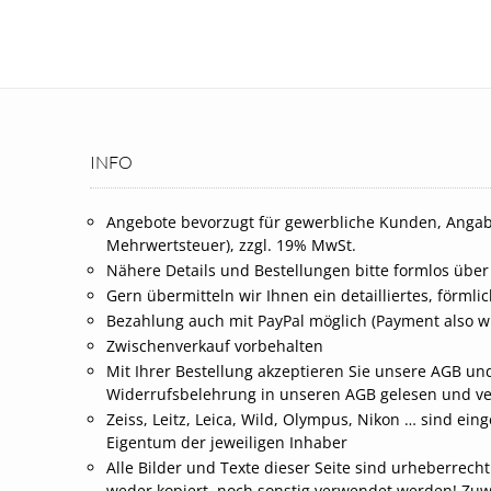
INFO
Angebote bevorzugt für gewerbliche Kunden, Angab
Mehrwertsteuer), zzgl. 19% MwSt.
Nähere Details und Bestellungen bitte formlos über
Gern übermitteln wir Ihnen ein detailliertes, förml
Bezahlung auch mit PayPal möglich (Payment also wi
Zwischenverkauf vorbehalten
Mit Ihrer Bestellung akzeptieren Sie unsere AGB und
Widerrufsbelehrung in unseren AGB gelesen und v
Zeiss, Leitz, Leica, Wild, Olympus, Nikon … sind 
Eigentum der jeweiligen Inhaber
Alle Bilder und Texte dieser Seite sind urheberrech
weder kopiert, noch sonstig verwendet werden! Zu