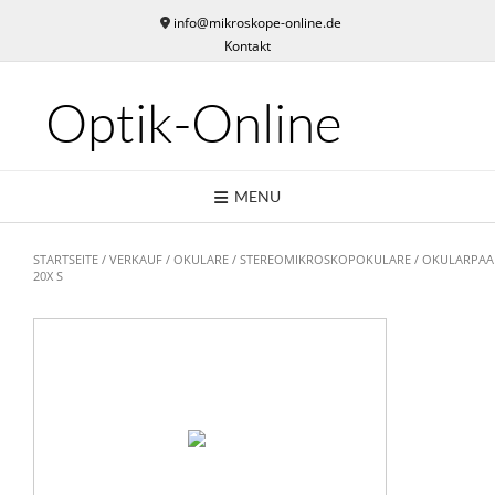
Skip
info@mikroskope-online.de
to
Kontakt
content
Optik-Online
MENU
STARTSEITE
/
VERKAUF
/
OKULARE
/
STEREOMIKROSKOPOKULARE
/ OKULARPAA
20X S