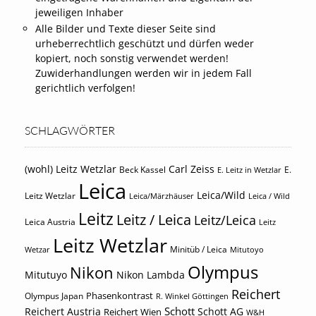
jeweiligen Inhaber
Alle Bilder und Texte dieser Seite sind
urheberrechtlich geschützt und dürfen weder
kopiert, noch sonstig verwendet werden!
Zuwiderhandlungen werden wir in jedem Fall
gerichtlich verfolgen!
SCHLAGWÖRTER
(wohl) Leitz Wetzlar
Carl Zeiss
Beck Kassel
E.
E. Leitz in Wetzlar
Leica
Leica/Wild
Leitz Wetzlar
Leica/Märzhäuser
Leica / Wild
Leitz
Leitz / Leica
Leitz/Leica
Leica Austria
Leitz
Leitz Wetzlar
Minitüb / Leica
Wetzar
Mitutoyo
Olympus
Nikon
Mitutuyo
Nikon Lambda
Reichert
Phasenkontrast
Olympus Japan
R. Winkel Göttingen
Schott
Reichert Austria
Reichert Wien
Schott AG
W&H