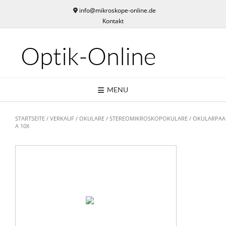
Skip
info@mikroskope-online.de
to
Kontakt
content
Optik-Online
MENU
STARTSEITE
/
VERKAUF
/
OKULARE
/
STEREOMIKROSKOPOKULARE
/ OKULARPAA
A 10X