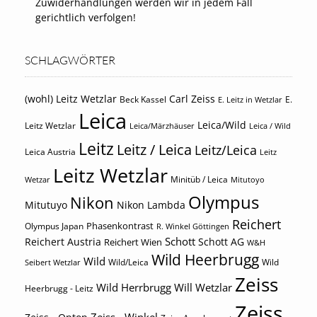
Zuwiderhandlungen werden wir in jedem Fall
gerichtlich verfolgen!
SCHLAGWÖRTER
(wohl) Leitz Wetzlar
Carl Zeiss
Beck Kassel
E.
E. Leitz in Wetzlar
Leica
Leica/Wild
Leitz Wetzlar
Leica/Märzhäuser
Leica / Wild
Leitz
Leitz / Leica
Leitz/Leica
Leica Austria
Leitz
Leitz Wetzlar
Minitüb / Leica
Wetzar
Mitutoyo
Olympus
Nikon
Mitutuyo
Nikon Lambda
Reichert
Phasenkontrast
Olympus Japan
R. Winkel Göttingen
Schott
Reichert Austria
Reichert Wien
Schott AG
W&H
Wild Heerbrugg
Wild
Wild/Leica
Wild
Seibert Wetzlar
Zeiss
Wild Herrbrugg
Will Wetzlar
Heerbrugg - Leitz
Zeiss