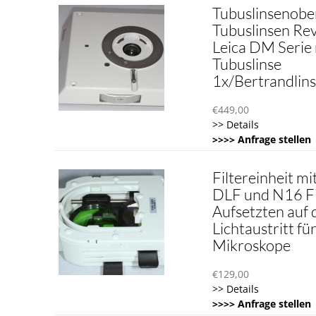
Tubuslinsenober
Tubuslinsen Rev
Leica DM Serie 
Tubuslinse
1x/Bertrandlin
€
449,00
>> Details
>>>> Anfrage stellen
Filtereinheit mi
DLF und N16 Fi
Aufsetzten auf 
Lichtaustritt f
Mikroskope
€
129,00
>> Details
>>>> Anfrage stellen