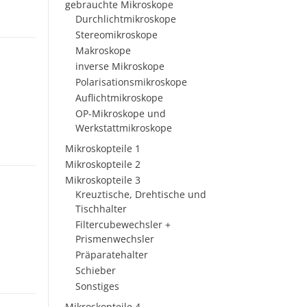
gebrauchte Mikroskope
Durchlichtmikroskope
Stereomikroskope
Makroskope
inverse Mikroskope
Polarisationsmikroskope
Auflichtmikroskope
OP-Mikroskope und
Werkstattmikroskope
Mikroskopteile 1
Mikroskopteile 2
Mikroskopteile 3
Kreuztische, Drehtische und
Tischhalter
Filtercubewechsler +
Prismenwechsler
Präparatehalter
Schieber
Sonstiges
Mikroskopteile 4