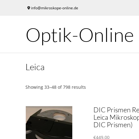
Skip
info@mikroskope-online.de
to
content
Optik-Online
Leica
Showing 33–48 of 798 results
DIC Prismen Re
Leica Mikrosko
DIC Prismen)
€
449,00