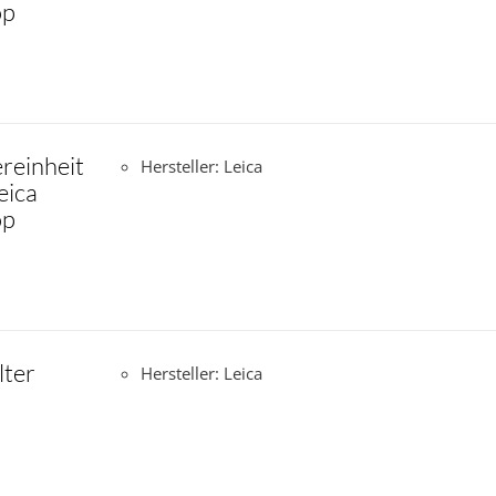
op
ereinheit
Hersteller: Leica
eica
op
lter
Hersteller: Leica