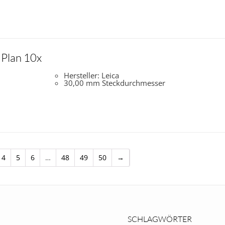
Plan 10x
Hersteller: Leica
30,00 mm Steckdurchmesser
4
5
6
…
48
49
50
→
SCHLAGWÖRTER