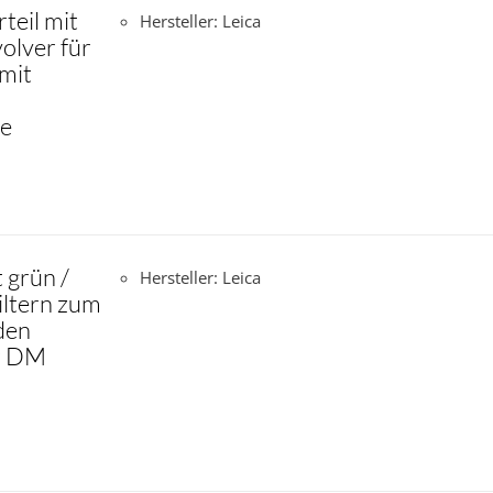
teil mit
Hersteller: Leica
olver für
mit
se
t grün /
Hersteller: Leica
ltern zum
den
ür DM