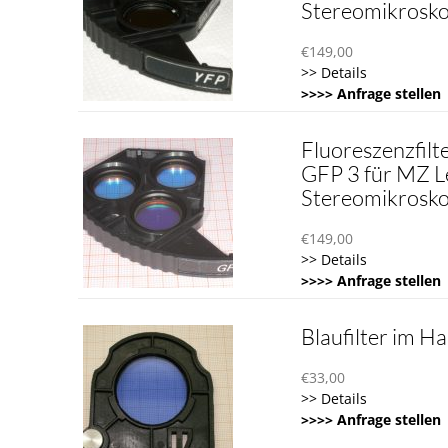
Stereomikrosk
€
149,00
>> Details
>>>> Anfrage stellen
Fluoreszenzfilt
GFP 3 für MZ L
Stereomikrosk
€
149,00
>> Details
>>>> Anfrage stellen
Blaufilter im Ha
€
33,00
>> Details
>>>> Anfrage stellen