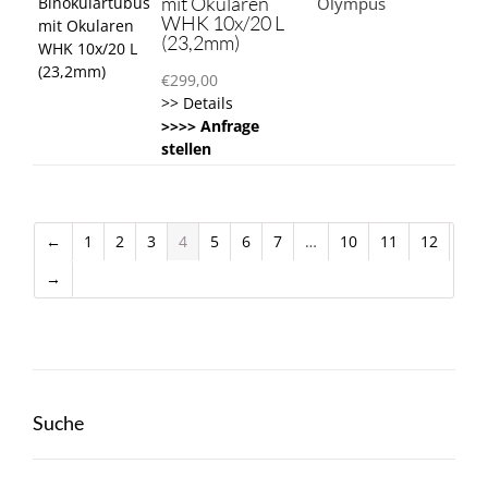
mit Okularen
Olympus
WHK 10x/20 L
(23,2mm)
€
299,00
>> Details
>>>> Anfrage
stellen
←
1
2
3
4
5
6
7
…
10
11
12
→
Suche