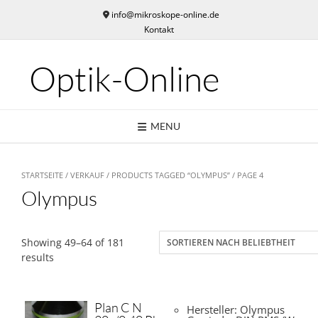
Skip
info@mikroskope-online.de
to
Kontakt
content
Optik-Online
MENU
STARTSEITE
/
VERKAUF
/
PRODUCTS TAGGED “OLYMPUS”
/ PAGE 4
Olympus
Showing 49–64 of 181
results
Plan C N
Hersteller: Olympus