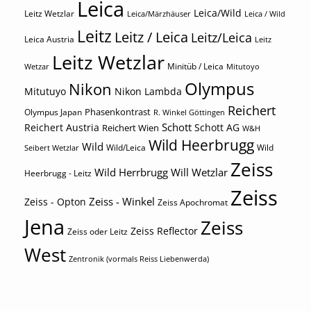
Leica
Leica/Wild
Leitz Wetzlar
Leica/Märzhäuser
Leica / Wild
Leitz
Leitz / Leica
Leitz/Leica
Leica Austria
Leitz
Leitz Wetzlar
Minitüb / Leica
Wetzar
Mitutoyo
Olympus
Nikon
Mitutuyo
Nikon Lambda
Reichert
Phasenkontrast
Olympus Japan
R. Winkel Göttingen
Schott
Reichert Austria
Reichert Wien
Schott AG
W&H
Wild Heerbrugg
Wild
Wild/Leica
Wild
Seibert Wetzlar
Zeiss
Wild Herrbrugg
Will Wetzlar
Heerbrugg - Leitz
Zeiss
Zeiss - Winkel
Zeiss - Opton
Zeiss Apochromat
Jena
Zeiss
Zeiss Reflector
Zeiss oder Leitz
West
Zentronik (vormals Reiss Liebenwerda)