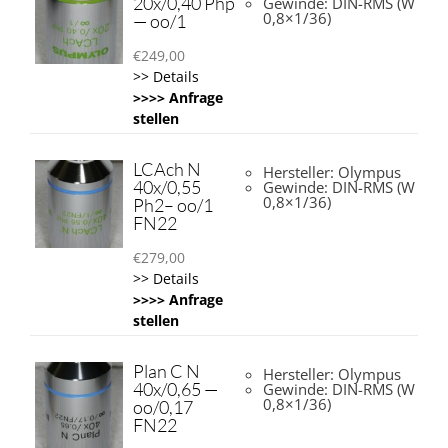
20x/0,40 Php
Gewinde: DIN-RMS (W
0,8×1/36)
— oo/1
€
249,00
>> Details
>>>> Anfrage
stellen
LCAch N
Hersteller: Olympus
40x/0,55
Gewinde: DIN-RMS (W
0,8×1/36)
Ph2– oo/1
FN22
€
279,00
>> Details
>>>> Anfrage
stellen
Plan C N
Hersteller: Olympus
40x/0,65 —
Gewinde: DIN-RMS (W
0,8×1/36)
oo/0,17
FN22