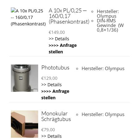
A 10x PL/0,25 —
Hersteller:
160/0,17
Olympus
DIN-RMS
(Phasenkontrast)
Gewinde (W
0,8×1/36)
€
149,00
>> Details
>>>> Anfrage
stellen
Phototubus
Hersteller: Olympus
€
129,00
>> Details
>>>> Anfrage
stellen
Monokular
Hersteller: Olympus
Schrägtubus
€
79,00
>> Details