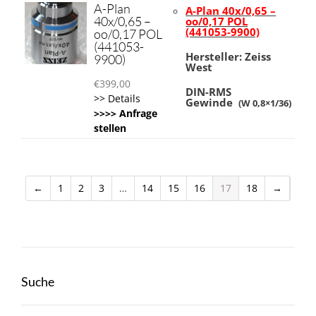
A-Plan
A-Plan 40x/0,65 –
40x/0,65 –
oo/0,17 POL
(441053-9900)
oo/0,17 POL
(441053-
Hersteller: Zeiss
9900)
West
€
399,00
DIN-RMS
>> Details
Gewinde
(W 0,8×1/36)
>>>> Anfrage
stellen
←
1
2
3
…
14
15
16
17
18
→
Suche