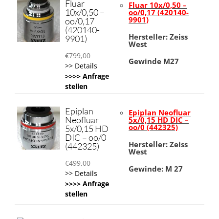
Fluar
Fluar 10x/0,50 –
10x/0,50 –
oo/0,17 (420140-
9901)
oo/0,17
(420140-
Hersteller: Zeiss
9901)
West
€
799,00
Gewinde M27
>> Details
>>>> Anfrage
stellen
Epiplan
Epiplan Neofluar
Neofluar
5x/0,15 HD DIC –
oo/0 (442325)
5x/0,15 HD
DIC – oo/0
Hersteller: Zeiss
(442325)
West
€
499,00
Gewinde: M 27
>> Details
>>>> Anfrage
stellen