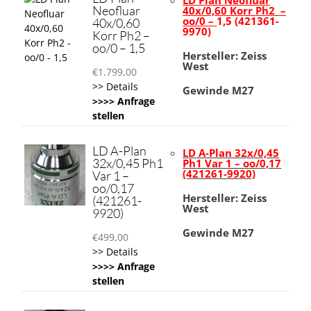
LD Plan Neofluar
Neofluar
40x/0,60 Korr Ph2 –
oo/0 –
1,5 (421361-
40x/0,60
9970)
Korr Ph2 –
oo/0 – 1,5
Hersteller: Zeiss
West
€
1.799,00
>> Details
Gewinde
M27
>>>> Anfrage
stellen
LD A-Plan
LD A-Plan 32x/0,45
32x/0,45 Ph1
Ph1 Var 1 – oo/0,17
(421261-9920)
Var 1 –
oo/0,17
Hersteller: Zeiss
(421261-
West
9920)
Gewinde M27
€
499,00
>> Details
>>>> Anfrage
stellen