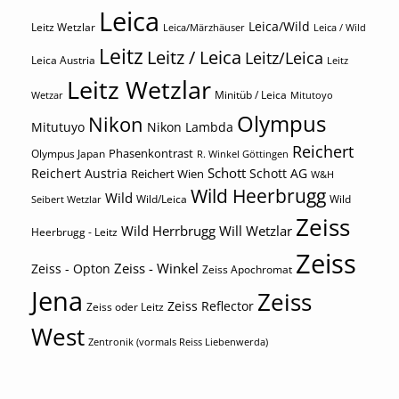
Leica
Leica/Wild
Leitz Wetzlar
Leica/Märzhäuser
Leica / Wild
Leitz
Leitz / Leica
Leitz/Leica
Leica Austria
Leitz
Leitz Wetzlar
Minitüb / Leica
Wetzar
Mitutoyo
Olympus
Nikon
Mitutuyo
Nikon Lambda
Reichert
Phasenkontrast
Olympus Japan
R. Winkel Göttingen
Schott
Reichert Austria
Reichert Wien
Schott AG
W&H
Wild Heerbrugg
Wild
Wild/Leica
Wild
Seibert Wetzlar
Zeiss
Wild Herrbrugg
Will Wetzlar
Heerbrugg - Leitz
Zeiss
Zeiss - Winkel
Zeiss - Opton
Zeiss Apochromat
Jena
Zeiss
Zeiss Reflector
Zeiss oder Leitz
West
Zentronik (vormals Reiss Liebenwerda)