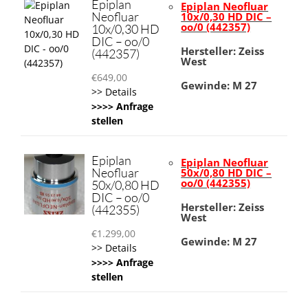
Epiplan
Epiplan Neofluar
Neofluar
10x/0,30 HD DIC –
oo/0 (442357)
10x/0,30 HD
DIC – oo/0
Hersteller: Zeiss
(442357)
West
€
649,00
Gewinde: M 27
>> Details
>>>> Anfrage
stellen
Epiplan
Epiplan Neofluar
Neofluar
50x/0,80 HD DIC –
oo/0 (442355)
50x/0,80 HD
DIC – oo/0
Hersteller: Zeiss
(442355)
West
€
1.299,00
Gewinde: M 27
>> Details
>>>> Anfrage
stellen