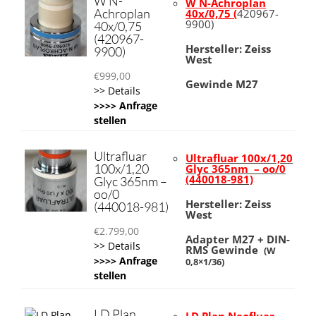
W N-
W N-Achroplan
Achroplan
40x/0,75 (
420967-
9900)
40x/0,75
(420967-
Hersteller: Zeiss
9900)
West
€
999,00
Gewinde M27
>> Details
>>>> Anfrage
stellen
Ultrafluar
Ultrafluar 100x/1,20
100x/1,20
Glyc 365nm – oo/0
(440018-981)
Glyc 365nm –
oo/0
Hersteller: Zeiss
(440018-981)
West
€
2.799,00
Adapter M27 + DIN-
>> Details
RMS Gewinde
(W
>>>> Anfrage
0,8×1/36)
stellen
LD Plan