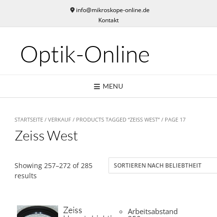
Skip
info@mikroskope-online.de
to
Kontakt
content
Optik-Online
MENU
STARTSEITE
/
VERKAUF
/
PRODUCTS TAGGED “ZEISS WEST”
/ PAGE 17
Zeiss West
Showing 257–272 of 285
results
Zeiss
Arbeitsabstand