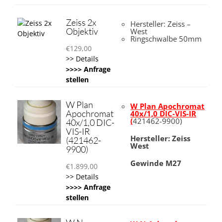
Zeiss 2x
Hersteller: Zeiss –
Objektiv
West
Ringschwalbe 50mm
€
129,00
>> Details
>>>> Anfrage
stellen
W Plan
W Plan Apochromat
Apochromat
40x/1,0 DIC-VIS-IR
(
421462-9900)
40x/1,0 DIC-
VIS-IR
Hersteller: Zeiss
(421462-
West
9900)
Gewinde M27
€
1.899,00
>> Details
>>>> Anfrage
stellen