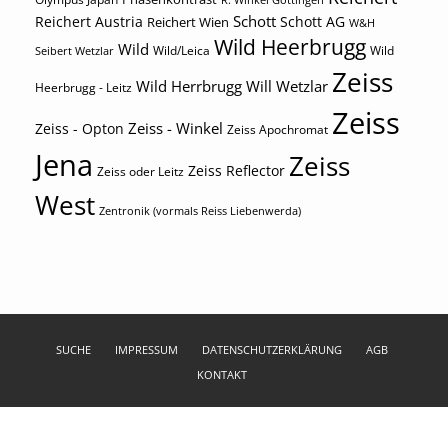
R. Winkel Göttingen
Schott
Reichert Austria
Reichert Wien
Schott AG
W&H
Wild Heerbrugg
Wild
Wild/Leica
Wild
Seibert Wetzlar
Zeiss
Wild Herrbrugg
Will Wetzlar
Heerbrugg - Leitz
Zeiss
Zeiss - Winkel
Zeiss - Opton
Zeiss Apochromat
Jena
Zeiss
Zeiss Reflector
Zeiss oder Leitz
West
Zentronik (vormals Reiss Liebenwerda)
SUCHE
IMPRESSUM
DATENSCHUTZERKLÄRUNG
AGB
KONTAKT