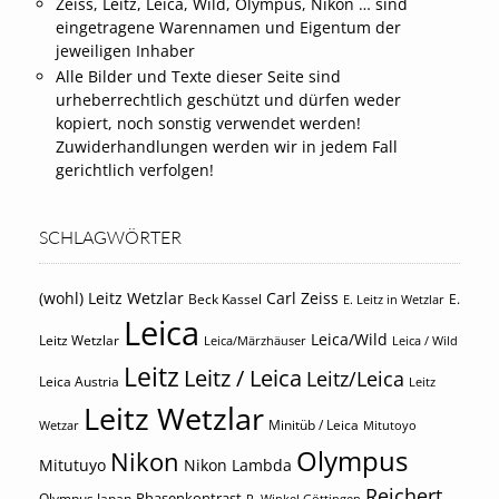
Zeiss, Leitz, Leica, Wild, Olympus, Nikon … sind
eingetragene Warennamen und Eigentum der
jeweiligen Inhaber
Alle Bilder und Texte dieser Seite sind
urheberrechtlich geschützt und dürfen weder
kopiert, noch sonstig verwendet werden!
Zuwiderhandlungen werden wir in jedem Fall
gerichtlich verfolgen!
SCHLAGWÖRTER
(wohl) Leitz Wetzlar
Carl Zeiss
Beck Kassel
E.
E. Leitz in Wetzlar
Leica
Leica/Wild
Leitz Wetzlar
Leica/Märzhäuser
Leica / Wild
Leitz
Leitz / Leica
Leitz/Leica
Leica Austria
Leitz
Leitz Wetzlar
Minitüb / Leica
Wetzar
Mitutoyo
Olympus
Nikon
Mitutuyo
Nikon Lambda
Reichert
Phasenkontrast
Olympus Japan