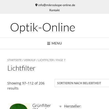
Skip
info@mikroskope-online.de
to
Kontakt
content
Optik-Online
MENU
STARTSEITE
/
VERKAUF
/
LICHTFILTER
/ PAGE 7
Lichtfilter
Showing 97–112 of 206
results
Grünfilter
Hersteller: